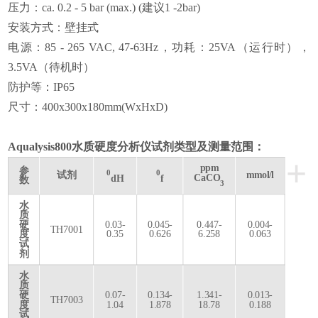
压力：ca. 0.2 - 5 bar (max.) (建议1 -2bar)
安装方式：壁挂式
电源：
85 - 265 VAC, 47-63Hz，功耗：25VA（运行时），
3.5VA（待机时）
防护等：
IP65
尺寸：
400x300x180mm(WxHxD)
Aqualysis800
水质硬度分析仪
试剂类型及测量范围
：
+
ppm
参
0
0
试剂
mmol/l
CaCO
dH
f
数
3
水
质
硬
0.03-
0.045-
0.447-
0.004-
TH7001
度
0.35
0.626
6.258
0.063
试
剂
水
质
硬
0.07-
0.134-
1.341-
0.013-
TH7003
度
1.04
1.878
18.78
0.188
试