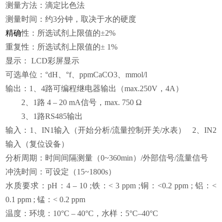
测量方法：滴定比色法
测量时间：约3分钟，取决于水的硬度
精确
性：所选试剂上限值的
±
2%
重复性：所选试剂上限值的
±
1%
显示： LCD彩屏显示
可选单位：°dH、°f、ppmCaCO3、mmol/l
输出：1、4路可编程继电器输出（max.250V，4A）
2、1路 4 – 20 mA信号，max. 750 Ω
3、1路RS485输出
输入：1、IN1输入（开始分析/流量控制开关/水表） 2、IN2
输入（复位设备）
分析周期：时间间隔测量（0~360min）/外部信号/流量信号
冲洗时间：可设定（15~1800s）
水质要求：pH：4 – 10 ;铁：< 3 ppm ;铜：<0.2 ppm ; 铝：<
0.1 ppm ; 锰：< 0.2 ppm
温度：环境：10°C – 40°C，水样：5°C–40°C