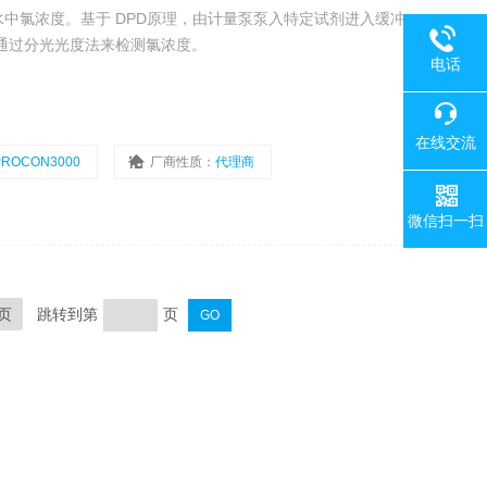
中氯浓度。基于 DPD原理，由计量泵泵入特定试剂进入缓冲
通过分光光度法来检测氯浓度。
电话
在线交流
PROCON3000
厂商性质：
代理商
微信扫一扫
页
跳转到第
页