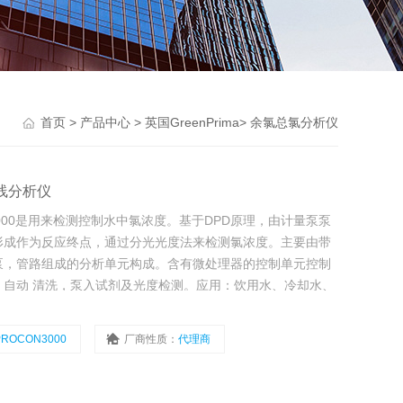
首页
>
产品中心
>
英国GreenPrima
>
余氯总氯分析仪
在线分析仪
3000是用来检测控制水中氯浓度。基于DPD原理，由计量泵泵
形成作为反应终点，通过分光光度法来检测氯浓度。主要由带
泵，管路组成的分析单元构成。含有微处理器的控制单元控制
自动 清洗，泵入试剂及光度检测。应用：饮用水、冷却水、
PROCON3000
厂商性质：
代理商