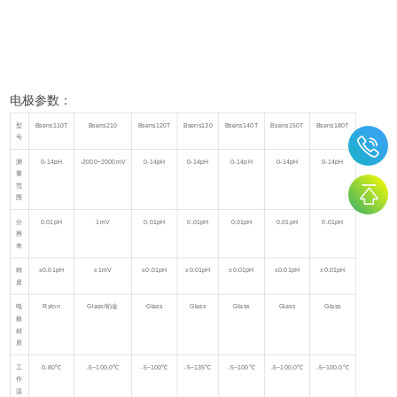
电极参数：
型
Bsens110T
Bsens210
Bsens120T
Bsens130
Bsens140T
Bsens150T
Bsens180T
号
测
0-14pH
-2000~2000mV
0-14pH
0-14pH
0-14pH
0-14pH
0-14pH
量
范
围
分
0.01pH
1mV
0.01pH
0.01pH
0.01pH
0.01pH
0.01pH
辨
率
精
±0.01pH
±1mV
±0.01pH
±0.01pH
±0.01pH
±0.01pH
±0.01pH
度
电
Ryton
Glass/铂金
Glass
Glass
Glass
Glass
Glass
极
材
质
工
0-80℃
-5~100.0℃
-5~1
00℃
-5~135℃
-5~100℃
-5~100.0℃
-5~100.0℃
作
温