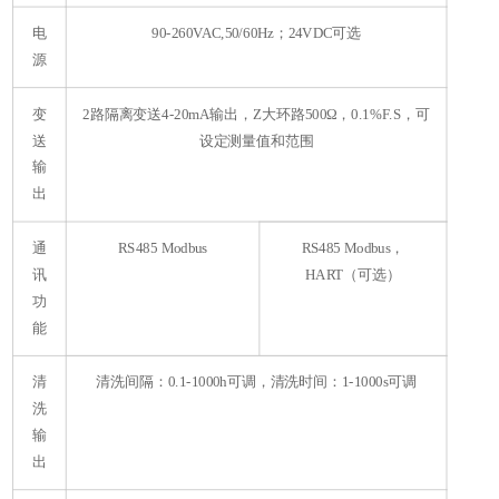
电
90-260VAC,50/60Hz；24VDC可选
源
B
变
2路隔离变送4-20mA输出，Z大环路500Ω，0.1%F.S，可
送
设定测量值和范围
输
p
出
通
RS485 Modbus
RS485 Modbus，
讯
HART（可选）
功
A
能
ca
清
清洗间隔：0.1-1000h可调，清洗时间：1-1000s可调
洗
输
出