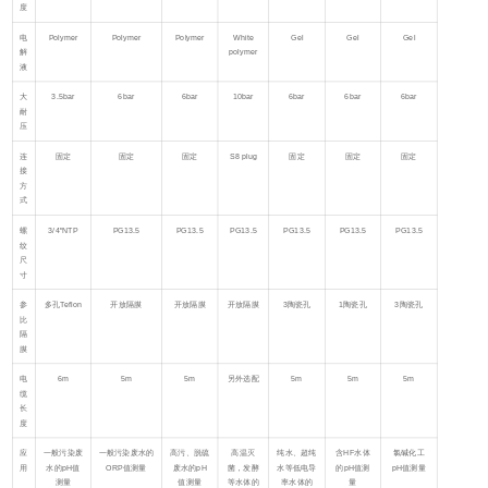
度
电
Polymer
Polymer
Polymer
White
Gel
Gel
Gel
解
polymer
液
大
3.5bar
6bar
6bar
10bar
6bar
6bar
6bar
耐
压
连
固定
固定
固定
S8 plug
固定
固定
固定
接
方
式
螺
3/4"NTP
PG13.5
PG13.5
PG13.5
PG13.5
PG13.5
PG13.5
纹
尺
寸
参
多孔Teflon
开放隔膜
开放隔膜
开放隔膜
3陶瓷孔
1陶瓷孔
3陶瓷孔
比
隔
膜
电
6m
5m
5m
另外选配
5m
5m
5m
缆
长
度
应
一般污染废
一般污染废水的
高污、脱硫
高温灭
纯水、超纯
含HF水体
氯碱化工
用
水的pH值
ORP值测量
废水的pH
菌，发酵
水等低电导
的pH值测
pH值测量
测量
值测量
等水体的
率水体的
量