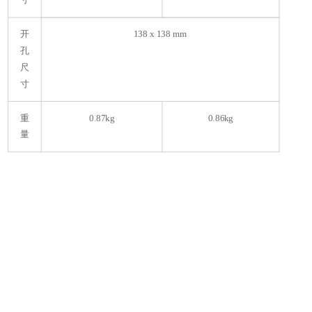
寸
开
138 x 138 mm
孔
5
尺
寸
Z
重
0.87kg
0.86kg
量
6
b