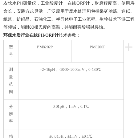
农饮水PH测量仪，工业酸度计，在线ORP计，耐磨程度高，使用寿
命长，安装方式灵活，广泛应用于废水处理和包括采矿冶炼、造纸、
纸浆、纺织品、石油化工、半导体电子工业流程、生物技术下游工程
等领域，能耐80摄氏度的高温，并能耐强酸强碱侵蚀。
环保水质行业在线PH/ORP计
技术参数：
+
型
PM8202P
PM8200P
号
测
-2~16pH，-2000~2000mV，0-130℃
量
范
围
分
0.01pH，1mV，0.1℃
辨
率
精
±0.01pH，±1mV，±0.1℃