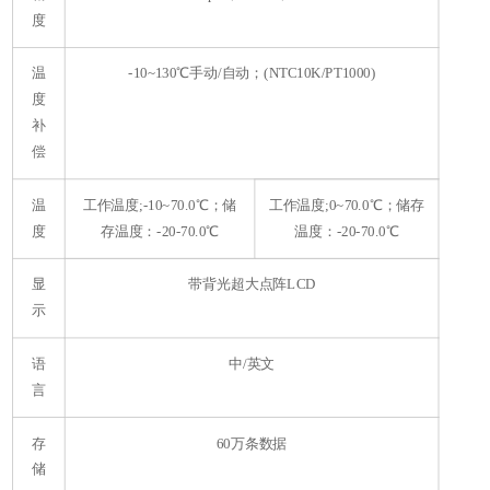
度
温
-10~130℃手动/自动；(NTC10K/PT1000)
度
补
偿
温
工作温度;-10~70.0℃；储
工作温度;0~70.0℃；储存
度
存温度：-20-70.0℃
温度：-20-70.0℃
显
带背光超大点阵LCD
示
语
中/英文
言
存
60万条数据
储