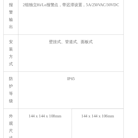
报
2组独立Hi/Lo报警点，带迟滞设置，5A/250VAC/30VDC
警
输
出
安
壁挂式、管道式、面板式
装
B
方
式
防
IP65
护
等
级
外
144 x 144 x 108mm
144 x 144 x 106mm
观
尺