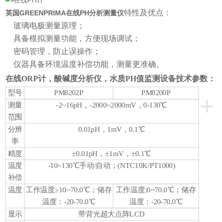
特性及优点：
英国GREENPRIMA在线PH分析测量仪
玻璃电极测量原理；
具备模拟测量功能，方便现场调试；
密码管理，防止误操作；
仪器具备环境温度补偿功能，测量更准确。
在线
ORP计，酸碱度分析仪，水质PH值监测设备
技术参数：
型号
PM8202P
PM8200P
+
测量
-2~16pH，-2000~2000mV，0-130℃
范围
分辨
0.01pH，1mV，0.1℃
率
精度
±0.01pH，±1mV，±0.1℃
温度
-10~130℃手动/自动；(NTC10K/PT1000)
补偿
温度
工作温度;-10~70.0℃；储存
工作温度;0~70.0℃；储存
温度：-20-70.0℃
温度：-20-70.0℃
显示
带背光超大点阵LCD