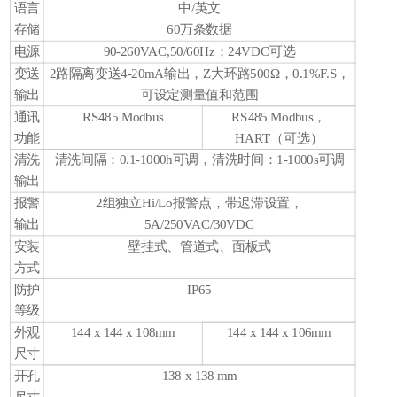
语言
中/英文
存储
60万条数据
电源
90-260VAC,50/60Hz；24VDC可选
变送
2路隔离变送4-20mA输出，Z大环路500Ω，0.1%F.S，
输出
可设定测量值和范围
通讯
RS485 Modbus
RS485 Modbus，
功能
HART（可选）
清洗
清洗间隔：0.1-1000h可调，清洗时间：1-1000s可调
输出
报警
2组独立Hi/Lo报警点，带迟滞设置，
输出
5A/250VAC/30VDC
安装
壁挂式、管道式、面板式
方式
防护
IP65
等级
外观
144 x 144 x 108mm
144 x 144 x 106mm
尺寸
开孔
138 x 138 mm