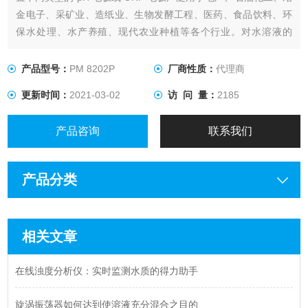
金电子、采矿业、造纸业、生物发酵工程、医药、食品饮料、环
保水处理、水产养殖、现代农业种植等各个行业。对水溶液的
pH（酸碱度）值、ORP（氧化还原电位）值和温度值进行连续监
测和控制。
产品型号：
PM 8202P
厂商性质：
代理商
更新时间：
2021-03-02
访 问 量：
2185
产品咨询
联系我们
产品分类
相关文章
在线浊度分析仪：实时监测水质的得力助手
旋涡振荡器如何达到使溶液充分混合之目的