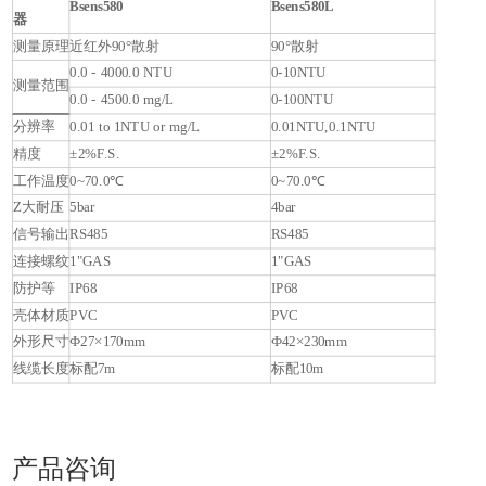
Bsens580
Bsens580L
器
测量原理
近红外90°散射
90°散射
0.0 - 4000.0 NTU
0-10NTU
测量范围
0.0 - 4500.0 mg/L
0-100NTU
分辨率
0.01 to 1NTU or mg/L
0.01NTU,0.1NTU
精度
±2%F.S.
±2%F.S.
工作温度
0~70.0℃
0~70.0℃
Z大耐压
5bar
4bar
信号输出
RS485
RS485
连接螺纹
1"GAS
1"GAS
防护等
IP68
IP68
壳体材质
PVC
PVC
外形尺寸
Ф27×170mm
Ф42×230mm
线缆长度
标配7m
标配10m
产品咨询