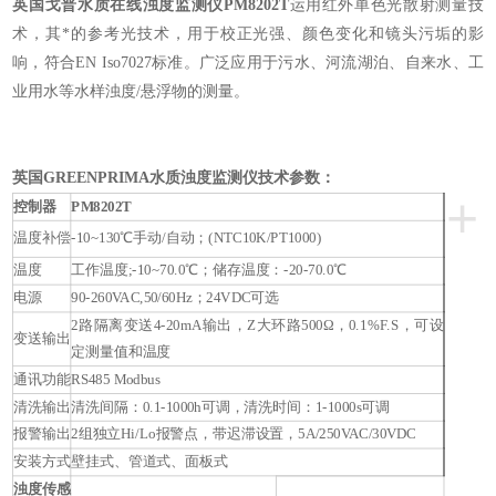
英国戈普水质在线浊度监测仪
PM8202T
运用红外单色光散射测量技
术，其*的参考光技术，用于校正光强、颜色变化和镜头污垢的影
响，符合EN Iso7027标准。广泛应用于污水、河流湖泊、
自来水、
工
业用水等水样浊度/悬浮物的测量。
英国GREENPRIMA水质浊度监测仪
技术参数：
+
控制器
PM8202T
温度补偿
-10~130℃手动/自动；(NTC10K/PT1000)
温度
工作温度;-10~70.0℃；储存温度：-20-70.0℃
电源
90-260VAC,50/60Hz；24VDC可选
2路隔离变送4-20mA输出，Z大环路500Ω，0.1%F.S，可设
变送输出
定测量值和温度
通讯功能
RS485 Modbus
清洗输出
清洗间隔：0.1-1000h可调，清洗时间：1-1000s可调
报警输出
2组独立Hi/Lo报警点，带迟滞设置，5A/250VAC/30VDC
安装方式
壁挂式、管道式、面板式
浊度传感