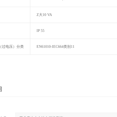
Z大
10 VA
IP 55
（过电压）分类
EN61010-IEC664
类别
11
询