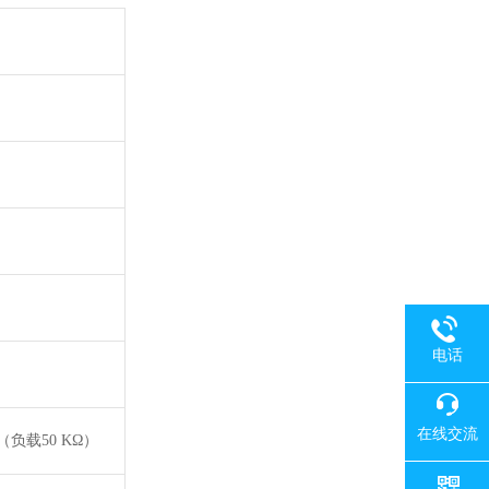
电话
在线交流
（负载
50 K
Ω）