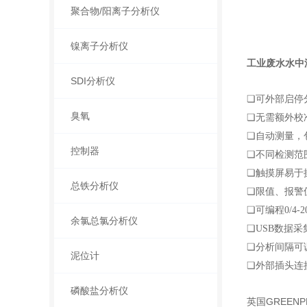
聚合物/阳离子分析仪
镍离子分析仪
工业废水水中
SDI分析仪
❏
可外部启停
臭氧
❏
无需额外校
❏
自动测量，
控制器
❏
不同检测范
❏
触摸屏易于
总铁分析仪
❏
限值、报警
❏
可编程0/4-
余氯总氯分析仪
❏
USB数据
❏
分析间隔可
泥位计
❏
外部插头连
磷酸盐分析仪
英国GREENP