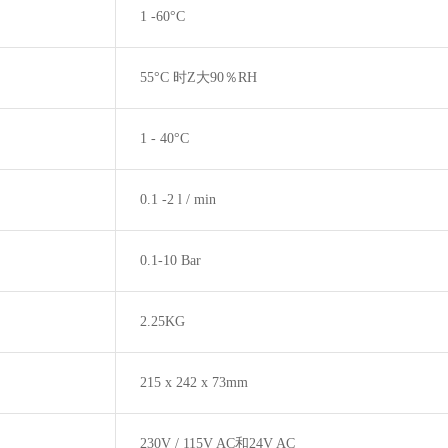
1 -60°C
55
°
C
时Z大
90
％
RH
1 - 40°C
0.1 -2 l / min
0.1-10 Bar
2.25KG
215 x 242 x 73mm
230V / 115V AC
和
24V AC