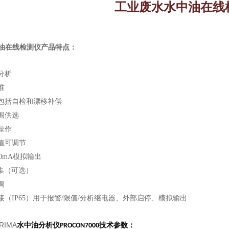
工业废水水中油在线
油在线检测仪
产品特点：
分析
准
包括自检和漂移补偿
围供选
操作
值可调节
20mA模拟输出
采集（可选）
调
接（IP65）用于报警/限值/分析继电器、外部启停、模拟输出
RIMA
水中油分析仪
PROCON7000技术参数：