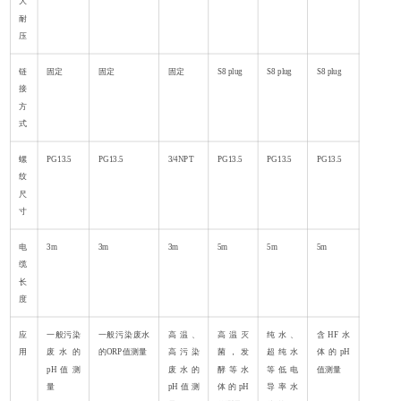
大
耐
压
链
固定
固定
固定
S8 plug
S8 plug
S8 plug
接
方
式
螺
PG13.5
PG13.5
3/4NPT
PG13.5
PG13.5
PG13.5
纹
尺
寸
电
3m
3m
3m
5m
5m
5m
缆
长
度
应
一般污染
一般污染废水
高温、
高温灭
纯水、
含HF水
用
废水的
的ORP值测量
高污染
菌，发
超纯水
体的pH
pH值测
废水的
酵等水
等低电
值测量
量
pH值测
体的pH
导率水