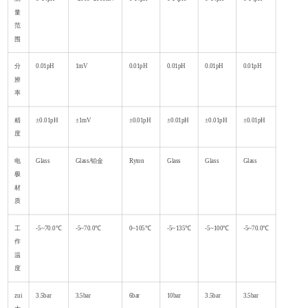
量
范
围
分
0.01pH
1mV
0.01pH
0.01pH
0.01pH
0.01pH
辨
率
精
±0.01pH
±1mV
±0.01pH
±0.01pH
±0.01pH
±0.01pH
度
电
Glass
Glass/铂金
Ryton
Glass
Glass
Glass
极
材
质
工
-5~70.0℃
-5~70.0℃
0~105℃
-5~135℃
-5~100℃
-5~70.0℃
作
温
度
zui
3.5bar
3.5bar
6bar
10bar
3.5bar
3.5bar