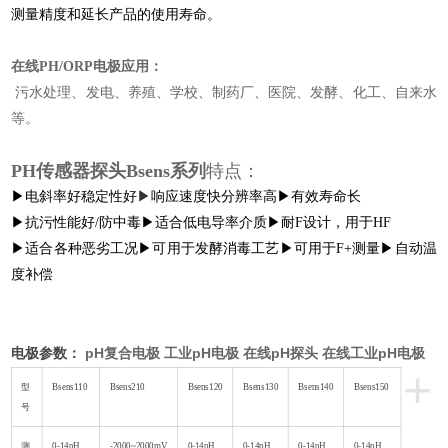
测量精度和延长产品的使用寿命。
在线PH/ORP电极
应用：
污水处理、发电、养殖、学校、制药厂、医院、发酵、化工、自来水
等。
PH传感器探头Bsens系列
特点：
▶电斜率好稳定性好
▶
响应速度快分辨率高▶有效寿命长
▶抗污性能好/防中毒▶适合低电导率介质▶耐F设计，用于HF
▶适合各种恶劣工况▶可用于发酵消毒工艺▶可用于F+测量▶自动温
度补偿
pH复合电极 工业pH电极 在线pH探头 在线工业pH电极
电极参数：
+
型
Bsens110
Bsens210
Bsens120
Bsens130
Bsens140
Bsens150
号
测
0-14pH
-2000~2000mV
0-14pH
0-14pH
0-14pH
0-14pH