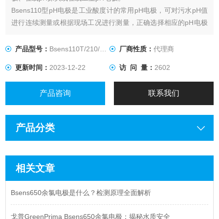
Bsens110型pH电极是工业酸度计的常用pH电极，可对污水pH值
进行连续测量或根据现场工况进行测量，正确选择相应的pH电极
以有效提高产品的测量精度和延长产品的使用寿命。
产品型号：
Bsens110T/210/120/130/140
厂商性质：
代理商
更新时间：
2023-12-22
访 问 量：
2602
产品咨询
联系我们
产品分类
相关文章
Bsens650余氯电极是什么？检测原理全面解析
戈普GreenPrima Bsens650余氯电极：揭秘水质安全