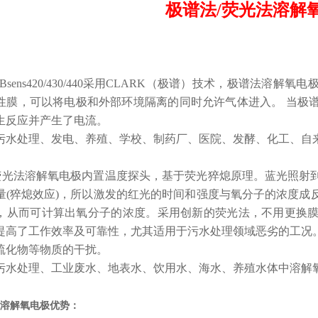
极谱法/荧光法溶解
sens420/430/440采用CLARK（极谱）技术，极谱法
性膜，可以将电极和外部环境隔离的同时允许气体进入。 当极
生反应并产生了电流。
污水处理、发电、养殖、学校、制药厂、医院、发酵、化工、自
410荧光法溶解氧电极内置温度探头，基于荧光猝熄原理。蓝光照
量(猝熄效应)，所以激发的红光的时间和强度与氧分子的浓度成
，从而可计算出氧分子的浓度。采用创新的荧光法，不用更换
提高了工作效率及可靠性，尤其适用于污水处理领域恶劣的工况
硫化物等物质的干扰。
污水处理、工业废水、地表水、饮用水、海水、养殖水体中溶解
法溶解氧电极
优势：