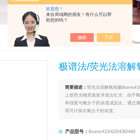
欢迎您！
来自局域网的朋友！有什么可以帮
助您的吗？
首页
>
产品中心
>
英国GreenPri
极谱法/荧光法溶解
简要描述：
荧光法溶解氧电极Bsens
上使荧光物质激发并发出红光，由于
和强度与氧分子的浓度成反比。通过
而可计算出氧分子的浓度。
极谱法溶氧电极包括一个银质的阳极
极和外部环境隔离的同时允许气体进入
产品型号：
Bsens410/420/430/440