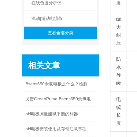
在线色度分析仪
度
流动|游动电流仪
zui
大
查看全部分类
耐
压
防
相关文章
水
等
级
Bsens650余氯电极是什么？检测原理全面解析
戈普GreenPrima Bsens650余氯电极：揭秘水质安全
电
缆
pH电极测量酸碱平衡的利器
长
度
pH电极安装使用及存储注意事项