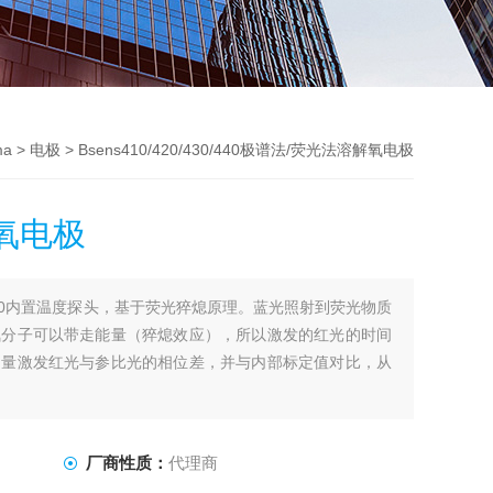
ma
>
电极
> Bsens410/420/430/440极谱法/荧光法溶解氧电极
氧电极
410内置温度探头，基于荧光猝熄原理。蓝光照射到荧光物质
氧分子可以带走能量（猝熄效应），所以激发的红光的时间
测量激发红光与参比光的相位差，并与内部标定值对比，从
和在底部呈环状的金质阴极，一个薄的半透性膜，可以将电
。
厂商性质：
代理商