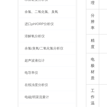
理
余氯、二氧化氯、臭氧
分
辨
进口pH/ORP分析仪
率
溶解氧分析仪
精
度
余氯/臭氧/二氧化氯分析仪
电
超声波液位计
极
材
电导率仪
质
在线浊度分析仪
工
作
电磁|明渠流量计
温