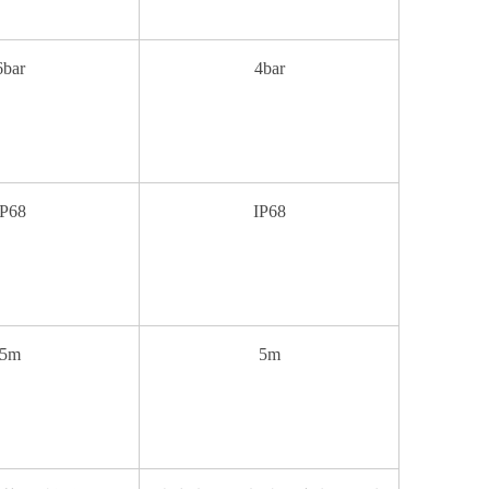
6bar
4bar
IP68
IP68
5m
5m