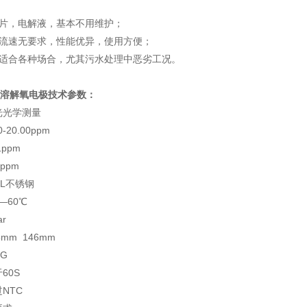
换膜片，电解液，基本不用维护；
，对流速无要求，性能优异，使用方便；
用，适合各种场合，尤其污水处理中恶劣工况。
法溶解氧电极
技术参数：
光光学测量
-20.00ppm
ppm
ppm
6L不锈钢
—60℃
ar
m 146mm
G
60S
NTC