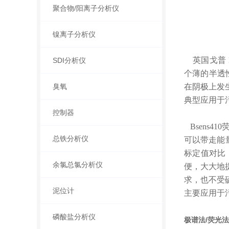
聚合物/阳离子分析仪
镍离子分析仪
英国戈普 B
SDI分析仪
个薄的半透
臭氧
在阴极上发
典型应用于
控制器
Bsens
总铁分析仪
可以带走能
标定值对比
余氯总氯分析仪
便，大大地
求，也不受
泥位计
主要应用于
磷酸盐分析仪
极谱法/荧光