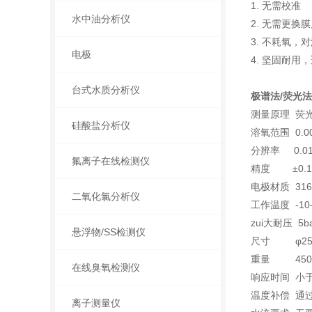
1. 无需校准
水中油分析仪
2. 无需更
3. 不耗氧
电极
4. 坚固耐
台式水质分析仪
极谱法/荧光
测量原理 荧
硅酸盐分析仪
溶氧范围 0.00
分辨率 0.01
氟离子在线检测仪
精度 ±0.1
电极材质 31
二氧化氯分析仪
工作温度 -10
zui大耐压 5b
悬浮物/SS检测仪
尺寸 φ25m
重量 450
在线臭氧检测仪
响应时间 小于
温度补偿 通过
离子测量仪