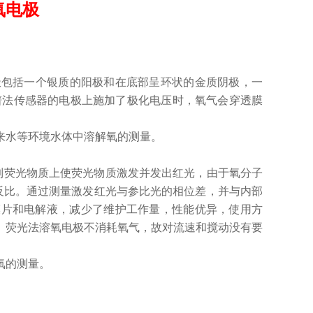
氧电极
溶解氧电极包括一个银质的阳极和在底部呈环状的金质阴极，一
谱法传感器的电极上施加了极化电压时，氧气会穿透膜
来水等环境水体中溶解氧的测量。
射到荧光物质上使荧光物质激发并发出红光，由于氧分子
反比。通过测量激发红光与参比光的相位差，并与内部
膜片和电解液，减少了维护工作量，性能优异，使用方
。荧光法溶氧电极不消耗氧气，故对流速和搅动没有要
氧的测量。