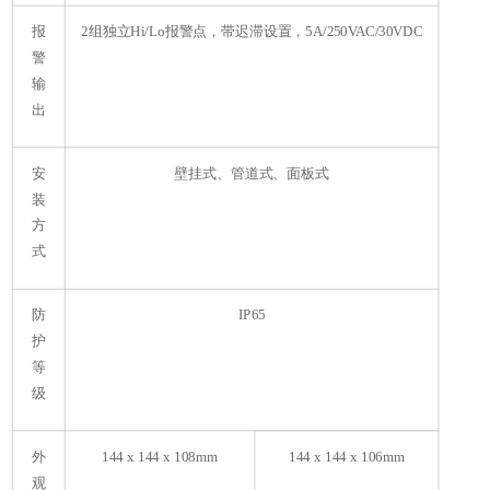
报
2组独立Hi/Lo报警点，带迟滞设置，5A/250VAC/30VDC
警
输
出
安
壁挂式、管道式、面板式
装
方
式
防
IP65
护
等
级
外
144 x 144 x 108mm
144 x 144 x 106mm
观