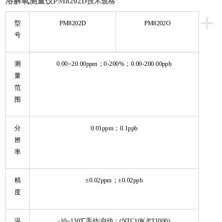
溶解氧测量仪PM8202D
技术
規格
+
型
PM8202D
PM8202O
号
测
0.00~20.00ppm；0-200%；0.00-200.00ppb
量
范
围
分
0.01ppm；0.1ppb
辨
率
精
±0.02ppm；±0.02ppb
度
温
-10~130℃手动/自动；(NTC10K/PT1000)