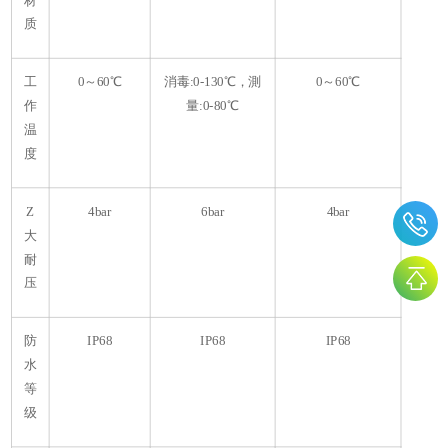
质
工
0～60℃
消毒:0-130℃，測
0～60℃
作
量:0-80℃
温
度
Z
4bar
6bar
4bar
大
耐
压
防
IP68
IP68
IP68
水
等
级