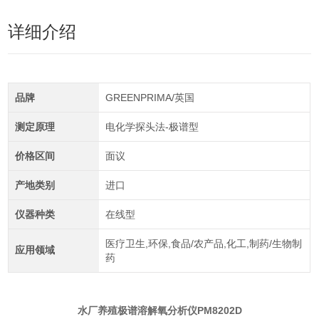
详细介绍
品牌
GREENPRIMA/英国
测定原理
电化学探头法-极谱型
价格区间
面议
产地类别
进口
仪器种类
在线型
医疗卫生,环保,食品/农产品,化工,制药/生物制
应用领域
药
水厂养殖极谱溶解氧分析仪PM8202D