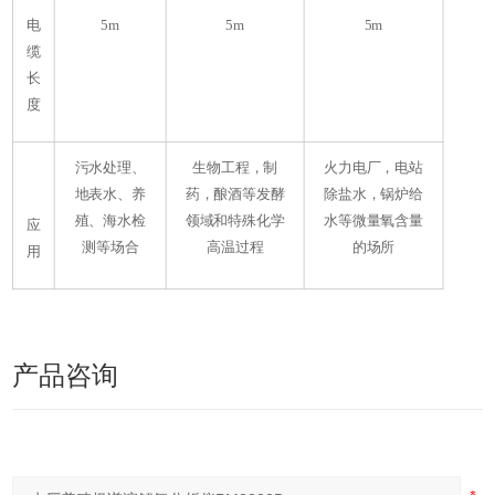
电
5m
5m
5m
缆
长
度
污水处理、
生物工程，制
火力电厂，电站
地表水、养
药，酿酒等发酵
除盐水，锅炉给
殖、海水检
领域和特殊化学
水等微量氧含量
应
测等场合
高温过程
的场所
用
产品咨询