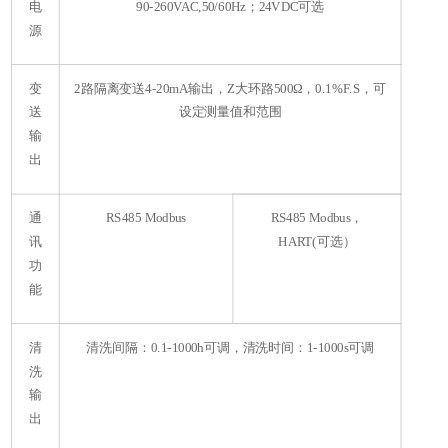
电
90-260VAC,50/60Hz；24VDC可选
源
变
2路隔离变送4-20mA输出，Z大环路500Ω，0.1%F.S，可
送
设定测量值和范围
输
出
通
RS485 Modbus
RS485 Modbus，
讯
HART(可选）
功
能
清
清洗间隔：0.1-1000h可调，清洗时间：1-1000s可调
洗
输
出