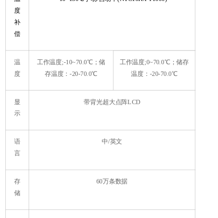
度
补
偿
温
工作温度;-10~70.0℃；储
工作温度;0~70.0℃；储存
度
存温度：-20-70.0℃
温度：-20-70.0℃
显
带背光超大点阵LCD
示
语
中/英文
言
存
60万条数据
储