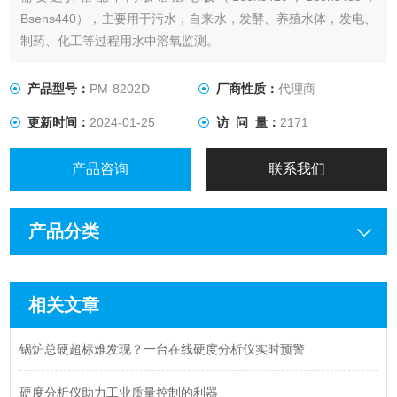
Bsens440），主要用于污水，自来水，发酵、养殖水体，发电、
制药、化工等过程用水中溶氧监测。
产品型号：
PM-8202D
厂商性质：
代理商
更新时间：
2024-01-25
访 问 量：
2171
产品咨询
联系我们
产品分类
相关文章
锅炉总硬超标难发现？一台在线硬度分析仪实时预警
硬度分析仪助力工业质量控制的利器