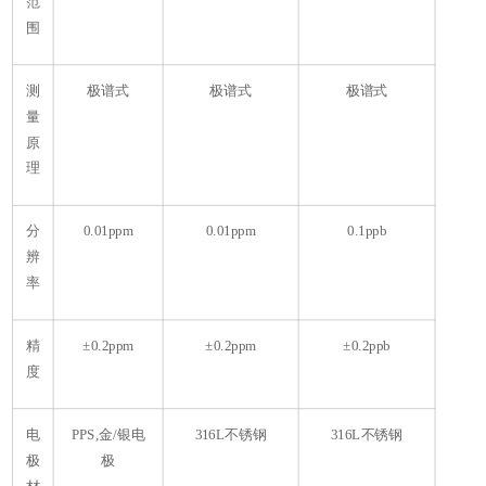
范
围
测
极谱式
极谱式
极谱式
量
原
理
分
0.01ppm
0.01ppm
0.1ppb
辨
率
精
±0.2ppm
±0.2ppm
±0.2ppb
度
电
PPS,金/银电
316L不锈钢
316L不锈钢
极
极
材