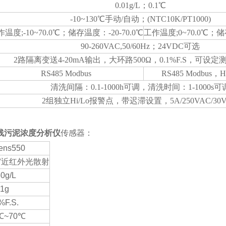
0.01g/L；0.1℃
-10~130℃手动/自动；(NTC10K/PT1000)
温度;-10~70.0℃；储存温度：-20-70.0℃
工作温度;0~70.0℃；储存
90-260VAC,50/60Hz；24VDC可选
2路隔离变送4-20mA输出，大环路500Ω，0.1%F.S，可设
RS485 Modbus
RS485 Modbus
清洗间隔：0.1-1000h可调，清洗时间：1-1000s可
2组独立Hi/Lo报警点，带迟滞设置，5A/250VAC/30
线污泥浓度分析仪
传感器：
ens550
0°近红外光散射
50g/L
01g
%F.S.
℃~70℃