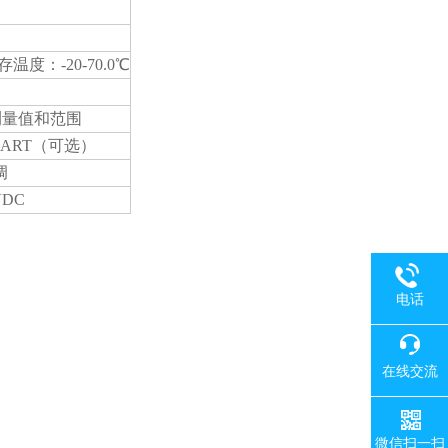
温度：-20-70.0℃
定测量值和范围
，HART（可选）
调
VDC
电话
在线交流
微信扫一扫