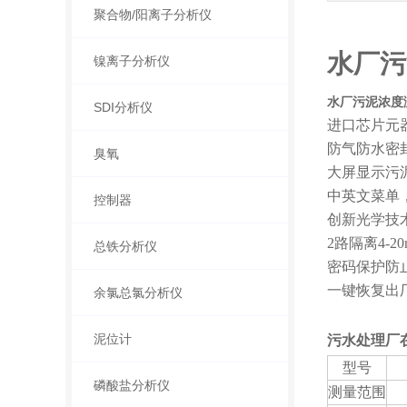
聚合物/阳离子分析仪
水厂污
镍离子分析仪
水厂污泥浓度
SDI分析仪
进口芯片元
防气防水密
臭氧
大屏显示污
中英文菜单
控制器
创新光学技
2路隔离4-20m
总铁分析仪
密码保护防
一键恢复出
余氯总氯分析仪
泥位计
污水处理厂
型号
磷酸盐分析仪
测量范围