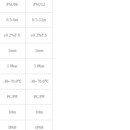
PSU06
PSU12
0.3-6m
0.5-12m
±0.2%F.S.
±0.2%F.S.
1mm
1mm
1.0bar
1.0bar
-30~70.0℃
-30~70.0℃
PC/PP
PC/PP
10m
10m
IP68
IP68