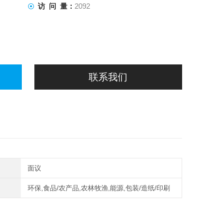
访 问 量：
2092
联系我们
面议
环保,食品/农产品,农林牧渔,能源,包装/造纸/印刷