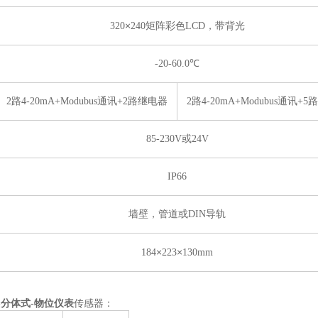
×
320
240矩阵彩色LCD，带背光
-20-60.0℃
2路4-20mA+Modubus通讯+2路继电器
2路4-20mA+Modubus通讯+
85-230V或24V
IP66
墙壁，管道或DIN导轨
×
×
184
223
130mm
-分体式-物位仪表
传感器：