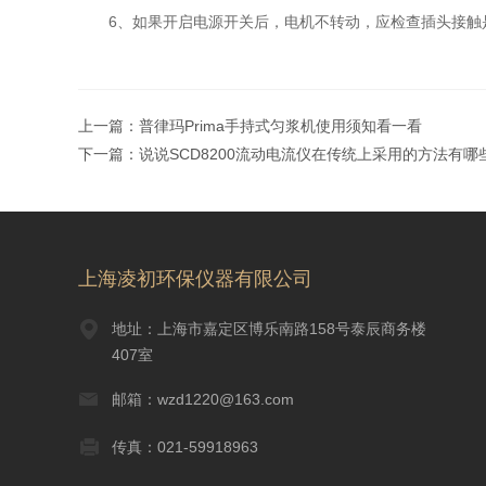
6、如果开启电源开关后，电机不转动，应检查插头接触是
上一篇：
普律玛Prima手持式匀浆机使用须知看一看
下一篇：
说说SCD8200流动电流仪在传统上采用的方法有哪
上海凌初环保仪器有限公司
地址：上海市嘉定区博乐南路158号泰辰商务楼
407室
邮箱：wzd1220@163.com
传真：021-59918963