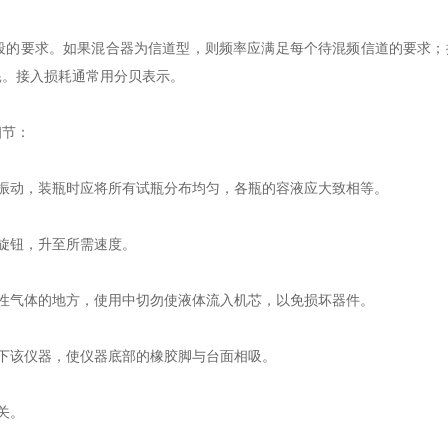
要求。如果混合器为信道型，则频率应满足每个待混频信道的要求；接
耗。接入损耗通常用分贝表示。
节：
动，装瓶时应将所有试瓶分布均匀，各瓶的容液应大致相等。
旋钮，升至所需速度。
气体的地方，使用中切勿使液体流入机芯，以免损坏器件。
下该仪器，使仪器底部的橡胶脚与台面相吸。
关。