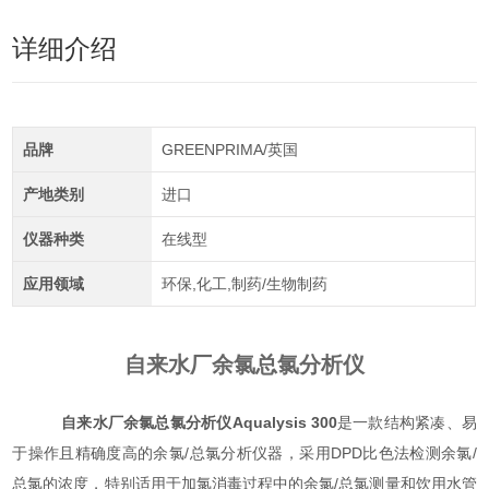
详细介绍
品牌
GREENPRIMA/英国
产地类别
进口
仪器种类
在线型
应用领域
环保,化工,制药/生物制药
自来水厂余氯总氯分析仪
自来水厂余氯总氯分析仪
Aqualysis 300
是一款结构紧凑、易
于操作且精确度高的余氯/总氯分析仪器，采用DPD比色法检测余氯/
总氯的浓度，特别适用于加氯消毒过程中的余氯/总氯测量和饮用水管