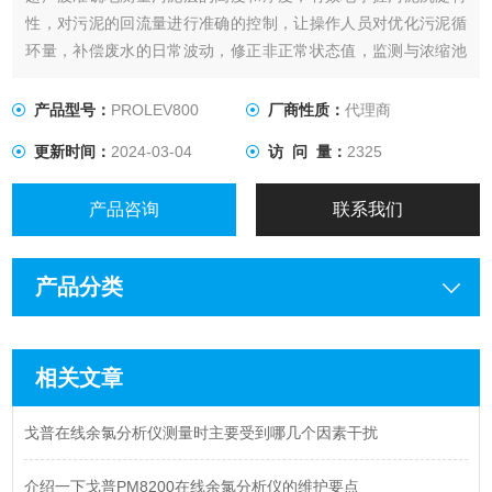
性，对污泥的回流量进行准确的控制，让操作人员对优化污泥循
环量，补偿废水的日常波动，修正非正常状态值，监测与浓缩池
内的分离层做出适时的评价。
产品型号：
PROLEV800
厂商性质：
代理商
更新时间：
2024-03-04
访 问 量：
2325
产品咨询
联系我们
产品分类
相关文章
戈普在线余氯分析仪测量时主要受到哪几个因素干扰
介绍一下戈普PM8200在线余氯分析仪的维护要点