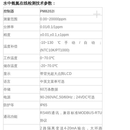
水中氨氮在线检测技术参数：
+
控制器
PM8202I
测量范围
0.00~20000ppm
分辨率
0.01/0.1/1ppm
精度
±0.01,±0.1,±1ppm
-10~130℃手动/自动；
温度补偿
(NTC10K/PT1000)
工作温度
0~70.0℃
储存温度
-20~70.0℃
显示
带背光超大点阵LCD
语言
中英文菜单可选
存储
60万条数据
电源
90-260VAC,50/60Hz；24VDC可选
防护等
IP65
RS485通讯，兼容标准MODBUS-RTU
通讯功能
协议
2路隔离变送4-20mA输出，大环路