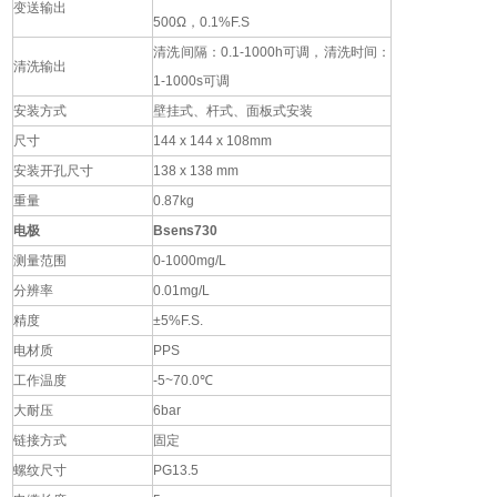
变送输出
500Ω，0.1%F.S
清洗间隔：0.1-1000h可调，清洗时间：
清洗输出
1-1000s可调
安装方式
壁挂式、杆式、面板式安装
尺寸
144 x 144 x 108mm
安装开孔尺寸
138 x 138 mm
重量
0.87kg
电极
Bsens730
测量范围
0-1000mg/L
分辨率
0.01mg/L
精度
±5%F.S.
电材质
PPS
工作温度
-5~70.0℃
大耐压
6bar
链接方式
固定
螺纹尺寸
PG13.5