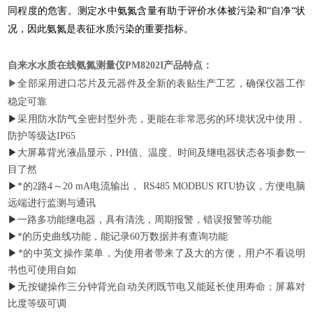
同程度的危害。测定水中氨氮含量有助于评价水体被污染和“自净“状
况，因此氨氮是表征水质污染的重要指标。
自来水水质在线氨氮测量仪
PM8202I产品特点：
▶
全部采用进口芯片及元器件及全新的表贴生产工艺，确保仪器工作
稳定可靠
▶
采用防水防气全密封型外壳，更能在非常恶劣的环境状况中使用，
防护等级达IP65
▶
大屏幕背光液晶显示，PH值、温度、时间及继电器状态各项参数一
目了然
▶
*的2路4～20 mA电流输出， RS485 MODBUS RTU协议，方便电脑
远端进行监测与通讯
▶
一路多功能继电器，具有清洗，周期报警，错误报警等功能
▶
*的历史曲线功能，能记录60万数据并有查询功能
▶
*的中英文操作菜单，为使用者带来了及大的方便，用户不看说明
书也可使用自如
▶
无按键操作三分钟背光自动关闭既节电又能延长使用寿命；屏幕对
比度等级可调