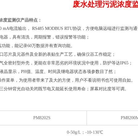
废水处理污泥浓度
浓度监测仪
产品特点：
20 mA电流输出， RS485 MODBUS RTU协议，方便电脑远端进行监测与
继电器，具有清洗，周期报警，错误报警等功能；
曲线功能，能记录60万数据并有查询功能。
进口芯片及元器件及全新的表贴生产工艺，确保
仪器
工作稳定；
防气全密封型外壳，更能在非常恶劣的环境状况中使用，防护等达IP65；
光液晶显示，PH值、温度、时间及继电器状态各项参数目了然；
文操作菜单，为使用者带来了及大的方便，用户不看说明书也可使用自如。
作三分钟背光自动关闭既节电又能延长使用寿命；屏幕对比度等可调。
PM8202S
PM8200
0-50g/L；-10-130℃