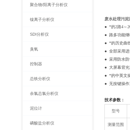
聚合物/阳离子分析仪
废水处理污泥
镍离子分析仪
● *的2路4～
SDI分析仪
● 路多功能
● *的历史
臭氧
● 全部采用
● 采用防水
控制器
● 大屏幕背
● *的中英
总铁分析仪
● 无按键操
余氯总氯分析仪
技术参数：
泥位计
型号
磷酸盐分析仪
测量范围