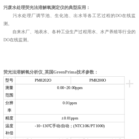
污废水处理荧光法溶解氧测定仪
的典型应用：
污水处理厂调节池、生化池、出水等各工艺过程的
DO
在线监
测。
自来水厂、地表水、各种工业生产过程用水、水产养殖等行业的
DO
在线监测。
荧光法溶解氧分析仪_英国GreenPrima
技术
参数：
+
型号
PM8202O
PM8200O
测量
0.00~20.00ppm
范围
分辨
0.01ppm
率
精度
±0.01ppm
温度
-10~130℃手动/自动；(NTC10K/PT1000)
补偿