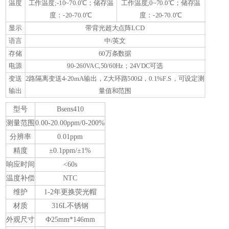
温度
工作温度;-10~70.0℃；储存温
工作温度;0~70.0℃；储存温
度：-20-70.0℃
度：-20-70.0℃
显示
带背光超大点阵LCD
语言
中/英文
存储
60万条数据
电源
90-260VAC,50/60Hz；24VDC可选
变送
2路隔离变送4-20mA输出，Z大环路500Ω，0.1%F.S，可设定测
输出
量值和范围
型号
Bsens410
测量范围
0.00-20.00ppm/0-200%
分辨率
0.01ppm
精度
±0.1ppm/±1%
响应时间
<60s
温度补偿
NTC
维护
1-2年更换荧光帽
材质
316L不锈钢
外观尺寸
Ф25mm*146mm