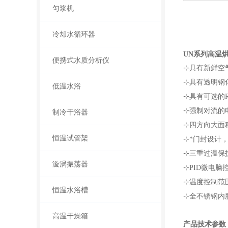
匀浆机
冷却水循环器
UN系列高温
便携式水质分析仪
⊹具有新鲜空
⊹具有透明钢
低温水浴
⊹具有可选的
⊹强制对流的电
制冷干浴器
⊹四方向大面
恒温试管架
⊹*门封设计
⊹三重过温保
漩涡振荡器
⊹PID微电脑
⊹温度控制范围：
恒温水浴槽
⊹全不锈钢内
高温干燥箱
产品技术参数