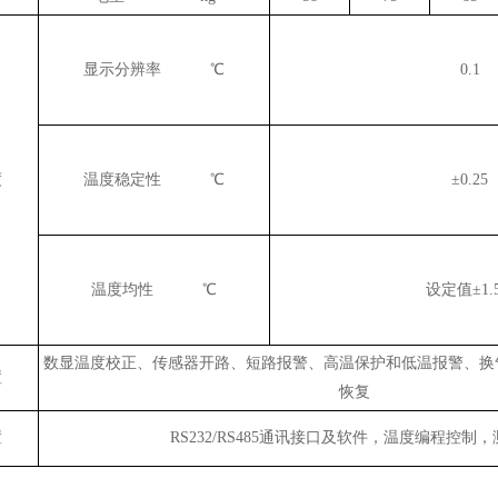
显示分辨率 ℃
0.1
度
温度稳定性 ℃
±0.25
温度均性 ℃
设定值±1.
数显温度校正、传感器开路、短路报警、高温保护和低温报警、换
置
恢复
置
RS232/RS485通讯接口及软件，温度编程控制