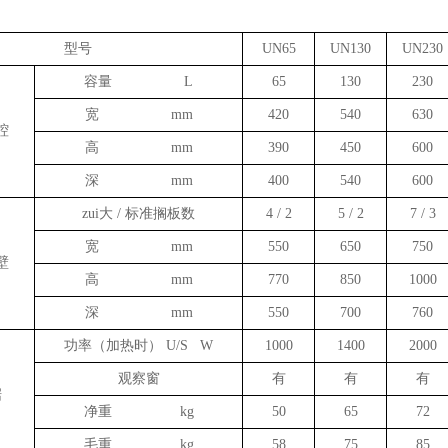
型号
UN65
UN130
UN230
容量 L
65
130
230
宽 mm
420
540
630
腔
高 mm
390
450
600
深 mm
400
540
600
zui大 / 标准搁板数
4 / 2
5 / 2
7 / 3
宽 mm
550
650
750
壁
高 mm
770
850
1000
深 mm
550
700
760
功率（加热时） U/S W
1000
1400
2000
观察窗
有
有
有
据
净重 kg
50
65
72
毛重 kg
58
75
85