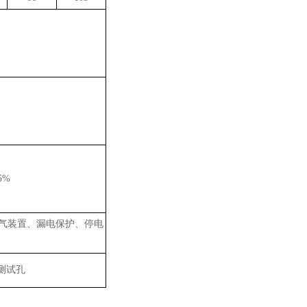
5%
气装置、漏电保护、停电
，测试孔