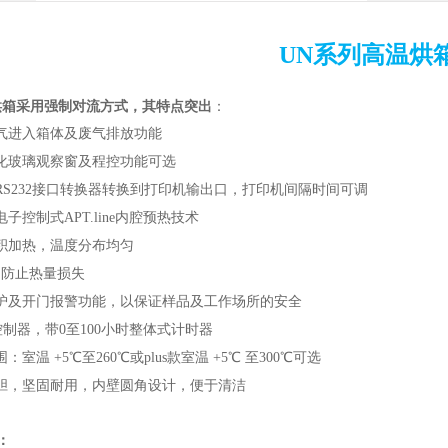
UN系列高温烘
烘箱
采用强制对流方式，其特点突出
：
气进入箱体及废气排放功能
化玻璃观察窗及程控功能可选
RS232接口转换器转换到打印机输出口，打印机间隔时间可调
子控制式APT.line内腔预热技术
积加热，温度分布均匀
，防止热量损失
护及开门报警功能，以保证样品及工作场所的安全
控制器，带0至100小时整体式计时器
室温 +5℃至260℃或plus款室温 +5℃ 至300℃可选
胆，坚固耐用，内壁圆角设计，便于清洁
：