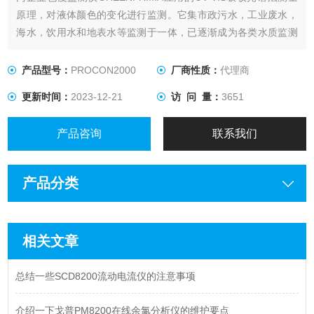
原理，对液体颜色的变化进行监测。它集市政污水，工业废水，
海水，饮用水和地表水等监测于一体，已逐渐成为各类水质监测
的z佳解决方案。
产品型号：
PROCON2000
厂商性质：
代理商
更新时间：
2023-12-21
访 问 量：
3651
产品咨询
联系我们
产品分类
相关文章
总结一些SCD8200流动电流仪的注意事项
介绍一下戈普PM8200在线余氯分析仪的维护要点