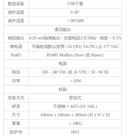
数据采集
USB下载
操作温度
0-50°
操作湿度
＜90%RH
通讯输出
模拟输出
4-20 mA隔离输出 / 负载电阻Z大500Ω / 精度 < 0.5%
继电器
可编程或默认报警/ 5A (NO) 3A (NC) @ 277 VAC
Rs485
RS485 Modbus (Slave 或 Master)
电源
电压
100 - 240 VAC 或 24 VDC / 50 - 60 Hz
功率
＜20W
机箱
安装方式
壁挂式
材质
不锈钢 1.4435 (SS 316L)
尺寸
430mm x 340mm x 200mm (H x W x D)
重量
＜14KG
防护等
IP65