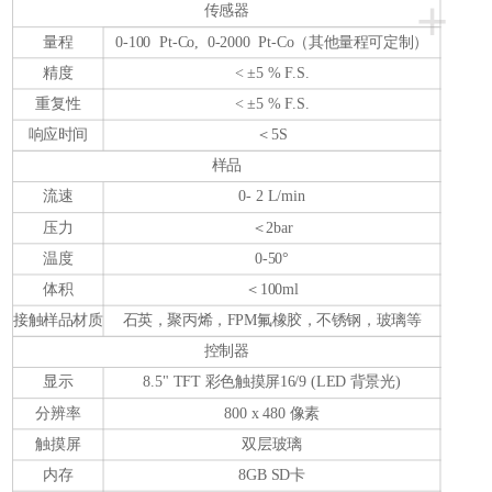
+
传感器
量程
0-100 Pt-Co, 0-2000 Pt-Co（其他量程可定制）
精度
< ±5 % F.S.
重复性
< ±5 % F.S.
响应时间
＜5S
样品
流速
0- 2 L/min
压力
＜2bar
温度
0-50°
体积
＜100ml
接触样品材质
石英，聚丙烯，FPM氟橡胶，不锈钢，玻璃等
控制器
显示
8.5" TFT 彩色触摸屏16/9 (LED 背景光)
分辨率
800 x 480 像素
触摸屏
双层玻璃
内存
8GB SD卡