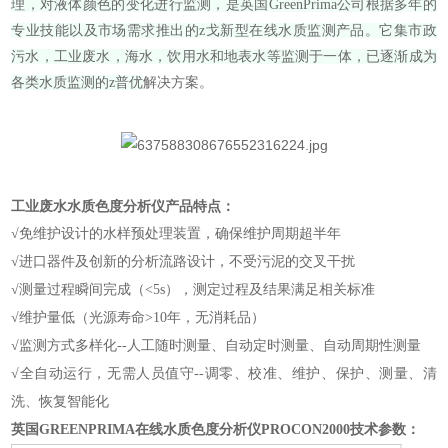
理，对液体颜色的变化进行监测，是英国GreenPrima公司根据多年的
专业技能以及市场需求推出的z戈新型在线水质监测产品。它集市政
污水，工业废水，海水，饮用水和地表水等监测于一体，已逐渐成为
各类水质监测的z普优
解决方案。
工业废水水质色度分析仪
产品特点：
√免维护设计的水样预处理装置，确保维护周期超半年
√进口器件及创新的分析流路设计，不受污泥的交叉干扰
√测量过程瞬间完成（<5s），测定过程及结果满足相关标准
√维护量低（光源寿命>10年，无消耗品）
√监测方式多样化--人工随时测量、自动定时测量、自动周期性测量
√全自动运行，无需人员值守--调零、校准、维护、保护、测量、清
洗、恢复智能化
英国GREENPRIMA在线水质色度分析仪PROCON2000技术参数：