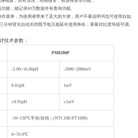
能继电器，具有清洗，周期报警，错误报警等功能；
曲线功能，能记录60万数据并有查询功能。
文操作菜单，为使用者带来了及大的方便，用户不看说明书也可使用自如。
作三分钟背光自动关闭既节电又能延长使用寿命；屏幕对比度等级可调。
计
技术参数：
PM8200P
-2.00~16.00pH
-2000~2000mV
0.01pH
1mV
±0.01pH
±1mV
-10~130℃
手动/自动；
(NTC10K/PT1000)
0~70.0℃