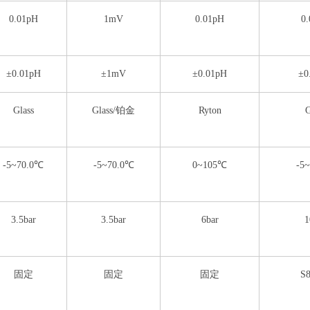
0.01pH
1mV
0.01pH
0
±0.01pH
±1mV
±0.01pH
±0
Glass
Glass/铂金
Ryton
G
-5~70.0℃
-5~70.0℃
0~105℃
-5
3.5bar
3.5bar
6bar
1
固定
固定
固定
S8