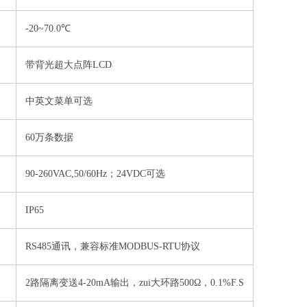
-20~70.0℃
带背光超大点阵LCD
中英文菜单可选
60万条数据
90-260VAC,50/60Hz；24VDC
可选
IP65
RS485
通讯，兼容标准
MODBUS-RTU
协议
2
路隔离变送
4-20mA
输出，zui大环路
500Ω
，
0.1%F.S