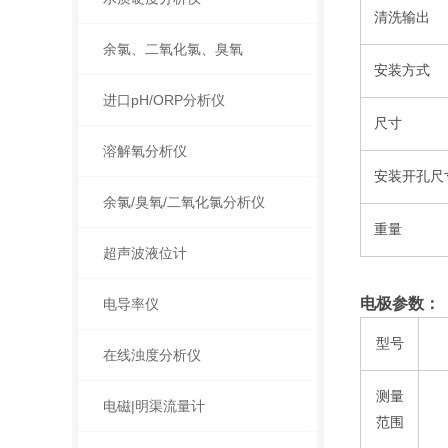
清洗输出
余氯、二氧化氯、臭氧
安装方式
进口pH/ORP分析仪
尺寸
溶解氧分析仪
安装开孔尺
余氯/臭氧/二氧化氯分析仪
重量
超声波液位计
电极参数：
电导率仪
型号
在线浊度分析仪
测量
电磁|明渠流量计
范围