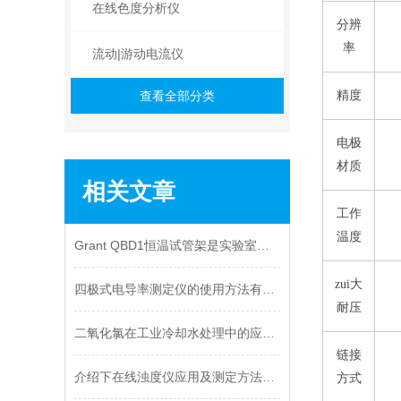
在线色度分析仪
分辨
率
流动|游动电流仪
查看全部分类
精度
电极
材质
相关文章
工作
温度
Grant QBD1恒温试管架是实验室中的理想伙伴
zui大
四极式电导率测定仪的使用方法有了解吗
耐压
二氧化氯在工业冷却水处理中的应用简述
链接
介绍下在线浊度仪应用及测定方法，供大家了解
方式