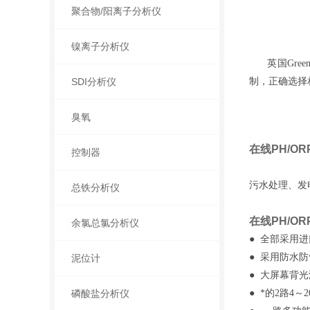
聚合物/阳离子分析仪
镍离子分析仪
英国Greenpr
SDI分析仪
制，正确选择
臭氧
在线PH/O
控制器
污水处理、发
总铁分析仪
在线PH/O
余氯总氯分析仪
● 全部采用
● 采用防水
泥位计
● 大屏幕背
磷酸盐分析仪
● *的2路4～