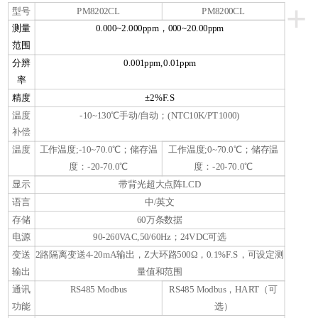
+
型号
PM8202CL
PM8200CL
测量
0.000~2.000ppm，000~20.00ppm
范围
分辨
0.001ppm,0.01ppm
率
精度
±2%F.S
温度
-10~130℃手动/自动；(NTC10K/PT1000)
补偿
温度
工作温度;-10~70.0℃；储存温
工作温度;0~70.0℃；储存温
度：-20-70.0℃
度：-20-70.0℃
显示
带背光超大点阵LCD
语言
中/英文
存储
60万条数据
电源
90-260VAC,50/60Hz；24VDC可选
变送
2路隔离变送4-20mA输出，Z大环路500Ω，0.1%F.S，可设定测
输出
量值和范围
通讯
RS485 Modbus
RS485 Modbus，HART（可
功能
选）