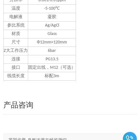
分辨率
0.001/0.01ppm
温度
-5-100℃
电解液
凝胶
参比系统
Ag/AgCl
材质
Glass
尺寸
Ф12mm×120mm
Z大工作压力
6bar
连接
PG13.5
接口
固定出线，M12（可选）
线缆长度
标配3m
产品咨询