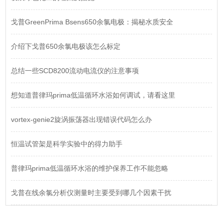
戈普GreenPrima Bsens650余氯电极：揭秘水质安全
介绍下戈普650余氯电极该怎么标定
总结一些SCD8200流动电流仪的注意事项
想知道普律玛prima低温循环水浴如何调试，请看这里
vortex-genie2旋涡振荡器出现错误代码怎么办
恒温试管架是科学实验中的得力助手
普律玛prima低温循环水浴的维护保养工作不能忽略
戈普在线余氯分析仪测量时主要受到哪几个因素干扰