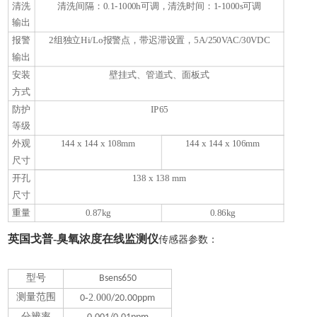
清洗
清洗间隔：0.1-1000h可调，清洗时间：1-1000s可调
输出
报警
2组独立Hi/Lo报警点，带迟滞设置，5A/250VAC/30VDC
输出
安装
壁挂式、管道式、面板式
方式
防护
IP65
等级
外观
144 x 144 x 108mm
144 x 144 x 106mm
尺寸
开孔
138 x 138 mm
尺寸
重量
0.87kg
0.86kg
英国戈普-臭氧浓度在线监测仪
传感器参数：
型号
Bsens650
测量范围
-2.000
0
/20.00ppm