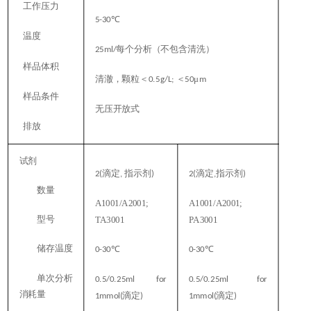
工作压力
℃
5-30
温度
每个分析（不包含清洗）
25ml/
样品体积
清澈，颗粒＜
＜
μ
0.5g/L;
50
m
样品条件
无压开放式
排放
试剂
滴定
指示剂
滴定
指示剂
2(
,
)
2(
,
)
数量
A1001/A2001;
A1001/A2001;
型号
TA3001
PA3001
储存温度
℃
℃
0-30
0-30
单次分析
0.5/0.25ml for
0.5/0.25ml for
消耗量
滴定
滴定
1mmol(
)
1mmol(
)