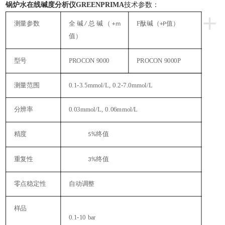
锅炉水在线碱度分析仪GREENPRIMA
技术参数：
+
测量参数
全碱
总碱（
F酞碱（
值）
/
+m
+P
值）
型号
PROCON 9000
PROCON 9000P
测量范围
0.1-3.5mmol/L, 0.2-7.0mmol/L
分辨率
0.03mmol/L, 0.06mmol/L
精度
终值
5%
仪
重复性
终值
3%
零点稳定性
自动调整
样品
P
0.1-10 bar