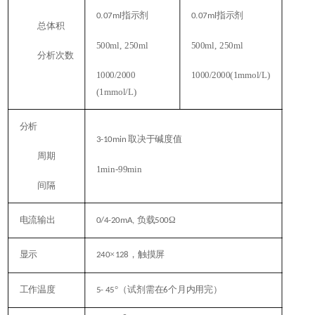
指示剂
指示剂
0.07ml
0.07ml
总体积
500ml, 250ml
500ml, 250ml
分析次数
1000/2000
1000/2000(1mmol/L)
(1mmol/L)
分析
取决于碱度值
3-10min
周期
1min-99min
间隔
电流输出
负载
Ω
0/4-20mA,
500
显示
×
，触摸屏
240
128
工作温度
°（试剂需在
个月内用完）
5- 45
6