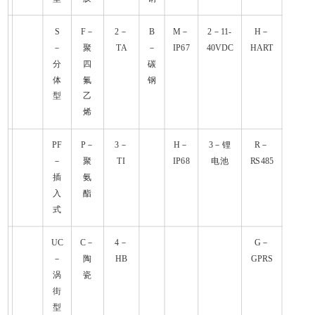
S
F－
2－
B
M－
2－11-
H－
－
聚
TA
－
IP67
40VDC
HART
分
四
碳
体
氟
钢
型
乙
烯
PF
P－
3－
H－
3－锂
R－
－
聚
TI
IP68
电池
RS485
插
氨
入
酯
式
UC
C－
4－
G－
－
陶
HB
GPRS
涡
瓷
街
型