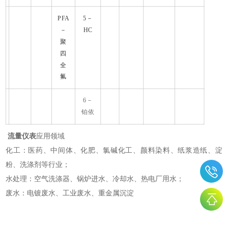
PFA
5－
－
HC
聚
四
全
氟
6－
铂依
流量仪表
应用领域
化工：医药、中间体、化肥、
氯碱化工、颜料染料、纸浆造纸、
淀
粉、洗涤剂等行业；
水处理：空气洗涤器、锅炉进水、冷却水、热电厂用水；
废水：电镀废水、工业废水、重金属沉淀