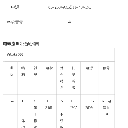
电源
85~260VAC或11~40VDC
空管置零
有
电磁流量计
选配指南
PSTAB500
通
结
衬
电极
外
防
电源
信号
径
构
里
壳
护
材
等
质
级
mm
O
R－
1－
A
L－
1－85-
A－电
－
氯
316L
－
IP65
260V
流脉
一
丁
不
冲
体
橡
锈
型
胶
钢