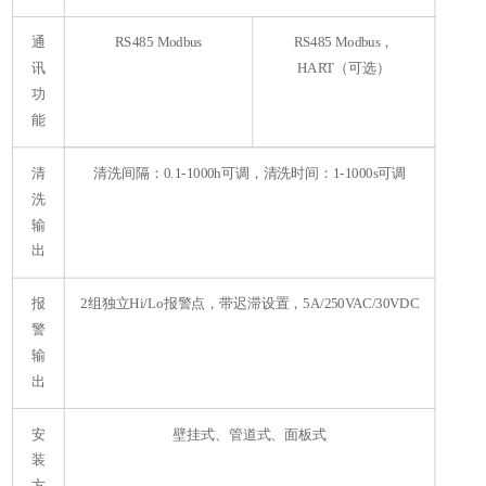
通
RS485 Modbus
RS485 Modbus，
讯
HART（可选）
功
能
清
清洗间隔：0.1-1000h可调，清洗时间：1-1000s可调
洗
输
出
报
2组独立Hi/Lo报警点，带迟滞设置，5A/250VAC/30VDC
警
输
出
安
壁挂式、管道式、面板式
装