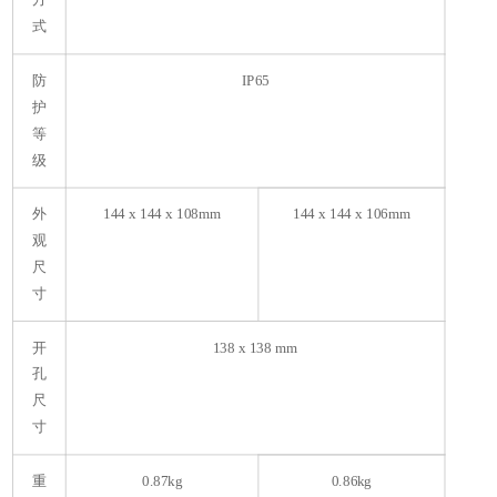
方
式
防
IP65
护
等
级
外
144 x 144 x 108mm
144 x 144 x 106mm
观
尺
寸
开
138 x 138 mm
孔
尺
寸
重
0.87kg
0.86kg