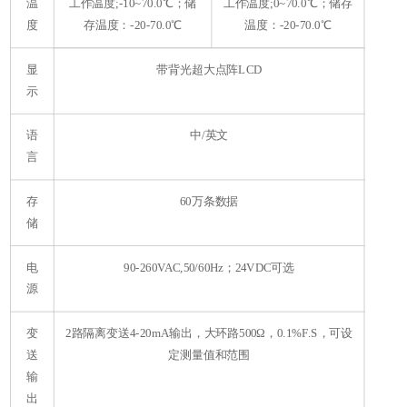
温
工作温度;-10~70.0℃；储
工作温度;0~70.0℃；储存
度
存温度：-20-70.0℃
温度：-20-70.0℃
显
带背光超大点阵LCD
示
语
中/英文
言
存
60万条数据
储
电
90-260VAC,50/60Hz；24VDC可选
源
变
2路隔离变送4-20mA输出，大环路500Ω，0.1%F.S，可设
送
定测量值和范围
输
出