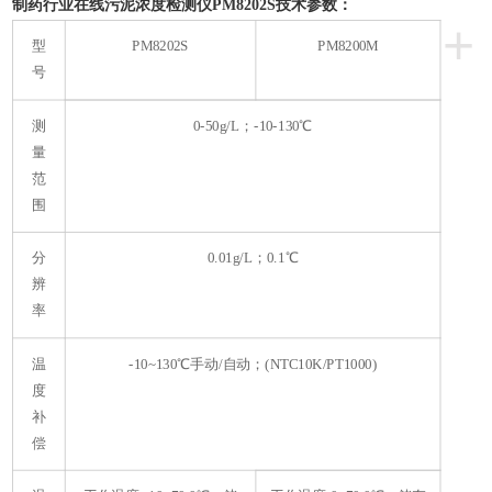
技术参数：
制药行业在线污泥浓度检测仪PM8202S
+
型
PM8202S
PM8200M
号
测
0-50g/L；-10-130℃
量
范
围
分
0.01g/L；0.1℃
辨
率
温
-10~130℃手动/自动；(NTC10K/PT1000)
度
补
偿