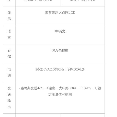
显
带背光超大点阵LCD
示
语
中/英文
言
存
60万条数据
储
电
90-260VAC,50/60Hz；24VDC可选
源
变
2路隔离变送4-20mA输出，大环路500Ω，0.1%F.S，可设
送
定测量值和范围
输
出