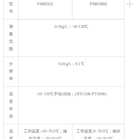
+
型
PM8202S
PM8200M
号
测
0-50g/L；-10-130℃
量
范
围
分
0.01g/L；0.1℃
辨
率
温
-10~130℃手动/自动；(NTC10K/PT1000)
度
补
偿
温
工作温度;-10~70.0℃；储
工作温度;0~70.0℃；储存
度
存温度：-20-70.0℃
温度：-20-70.0℃