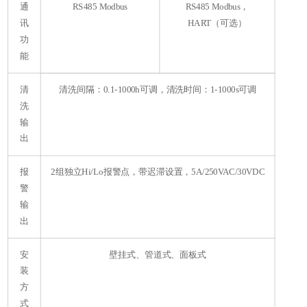
通
RS485 Modbus
RS485 Modbus，
讯
HART（可选）
功
能
清
清洗间隔：0.1-1000h可调，清洗时间：1-1000s可调
洗
输
出
报
2组独立Hi/Lo报警点，带迟滞设置，5A/250VAC/30VDC
警
输
出
安
壁挂式、管道式、面板式
装
方
式