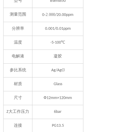
型号
Bsens650
测量范围
-2.000
0
/20.00ppm
分辨率
0.001/0.01ppm
温度
-5-100℃
电解液
凝胶
参比系统
Ag/AgCl
材质
Glass
尺寸
Ф12mm×120mm
Z大工作压力
6bar
连接
PG13.5