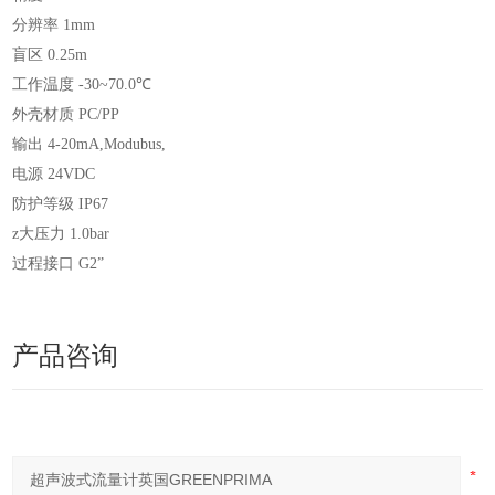
分辨率
1mm
盲区
0.25m
工作温度
-30~70.0℃
外壳材质
PC/PP
输出
4-20mA,Modubus,
电源
24VDC
防护等级
IP67
大压力
z
1.0bar
过程接口
G2”
产品咨询