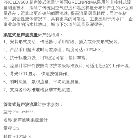
PROLEV600
超声波式流量计英国GREENPRIMA
采用的非接触式流
量测量技术，消除了传统因空气密度和温度梯度分布所产生的水位测
量误差，运算出更准确的截面流速, 提高流量测量精度，同时在粘
污、腐蚀性液体情况下，具有更高的可靠性。主要应用于污水厂、企
事业单位的污水排放口、城市下水道的流量及灌渠等。
渠道式超声波流量计
产品特点：
1、安装形式灵活，传感器可采用管段、插入或外夹形式安装。
2、产品采用超声波时间差原理，精度可达±0.2%F.S.。
3、抗干扰能力强, 工作稳定可靠，接口丰富。
4、流量计零部件按照高防护等级标准设计, 可适用恶劣的工作环境。
5、
背光LCD 显示，快速按键操作。
6、瞬时流量、累积流量、平均流量测量。
7、支持各种标准堰槽及非常规流道。
管道式超声波流量计
技术参数：
型号
ProLev600
名称
超声波明渠流量计
量程
5m
精度
±0.2%F.S.