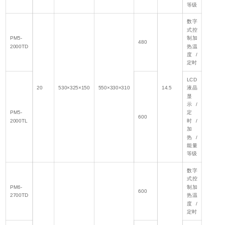
等级
数字
式控
PM5-
制加
480
2000TD
热温
度/
定时
LCD
20
530×325×150
550×330×310
14.5
液晶
显
示/
PM5-
定
600
2000TL
时/
加
热/
能量
等级
数字
式控
PM6-
制加
600
2700TD
热温
度/
定时