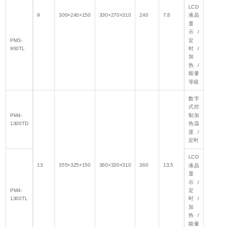
LCD
9
300×240×150
330×270×310
240
7.8
液晶
显
示/
PM3-
定
900TL
时/
加
热/
能量
等级
数字
式控
PM4-
制加
1300TD
热温
度/
定时
LCD
13
355×325×150
360×330×310
360
13.5
液晶
显
示/
PM4-
定
1300TL
时/
加
热/
能量