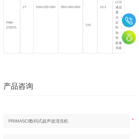
LCD
27
530×325×200
550×330×360
15.3
液晶
显
示/
PM6-
定
720
2700TL
时/
加
热/
能量
等级
产品咨询