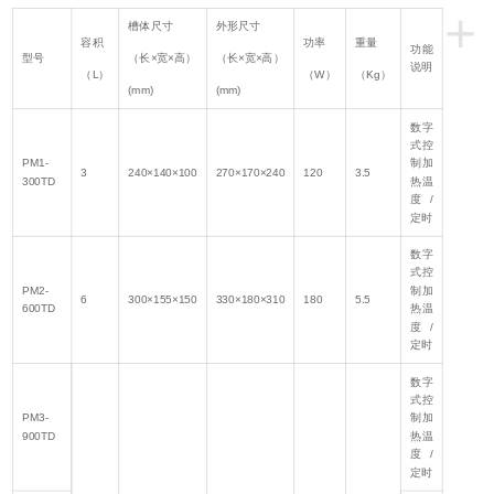
+
槽体尺寸
外形尺寸
容积
功率
重量
功能
型号
（长×宽×高）
（长×宽×高）
说明
（L）
（W）
（Kg）
(mm)
(mm)
数字
式控
PM1-
制加
3
240×140×100
270×170×240
120
3.5
300TD
热温
度/
定时
数字
式控
PM2-
制加
6
300×155×150
330×180×310
180
5.5
600TD
热温
度/
定时
数字
式控
PM3-
制加
900TD
热温
度/
定时