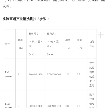
洗等。
实验室超声波清洗机
技术参数：
+
槽体尺寸
外形尺寸
容积
功率
重量
（长×宽×
（长×宽×
功能
型号
高）
高）
说明
（L）
（W）
（Kg）
(mm)
(mm)
数字
式控
PM1-
制加
3
240×140×100
270×170×240
120
3.5
300TD
热温
度/
定时
数字
式控
PM2-
制加
6
300×155×150
330×180×310
180
5.5