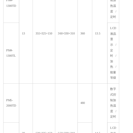
PM4-
制加
1300TD
热温
度/
定时
LCD
13
355×325×150
360×330×310
360
13.5
液晶
显
示/
PM4-
定
1300TL
时/
加
热/
能量
等级
数字
式控
PM5-
制加
480
2000TD
热温
度/
定时
LCD