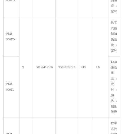
600TD
热温
度/
定时
数字
式控
PM3-
制加
900TD
热温
度/
定时
LCD
9
300×240×150
330×270×310
240
7.8
液晶
显
示/
PM3-
定
900TL
时/
加
热/
能量
等级
数字
式控