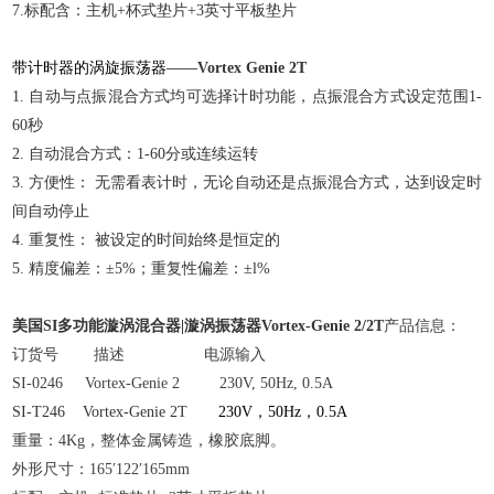
7.标配含：主机+杯式垫片+3英寸平板垫片
带计时器的涡旋振荡器——
Vortex Genie 2T
1. 自动与点振混合方式均可选择计时功能，点振混合方式设定范围1-
60秒
2. 自动混合方式：1-60分或连续运转
3. 方便性： 无需看表计时，无论自动还是点振混合方式，达到设定时
间自动停止
4. 重复性： 被设定的时间始终是恒定的
5. 精度偏差：±5%；重复性偏差：±l%
美国SI多功能漩涡混合器|漩涡振荡器Vortex-Genie 2/2T
产品信息：
订货号
描述
电源输入
SI-0246
Vortex-Genie 2
230V, 50Hz, 0.5A
SI-T246 Vortex-Genie 2T
230V，50Hz，0.5A
重量：4Kg，整体金属铸造，橡胶底脚。
外形尺寸：165′122′165mm