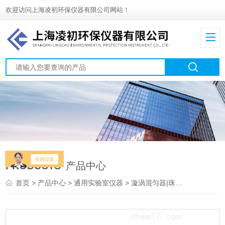
欢迎访问上海凌初环保仪器有限公司网站！
PRODUCTS
产品中心
首页
>
产品中心
>
通用实验室仪器
>
漩涡混匀器|珠磨器|捣碎机
> V