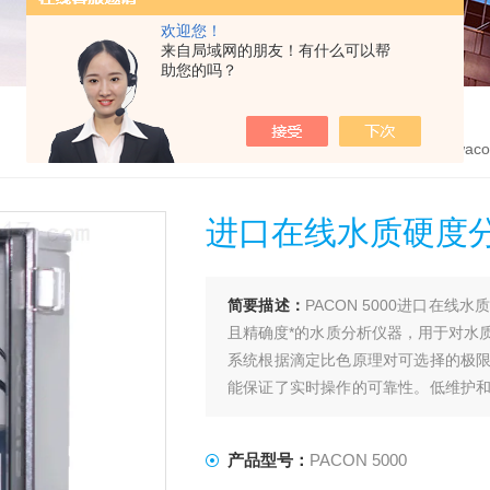
欢迎您！
来自局域网的朋友！有什么可以帮
助您的吗？
首页
>
产品中心
>
德国waco
进口在线水质硬度
简要描述：
PACON 5000进口在
且精确度*的水质分析仪器，用于对水
系统根据滴定比色原理对可选择的极
能保证了实时操作的可靠性。低维护
用于锅炉房。
产品型号：
PACON 5000