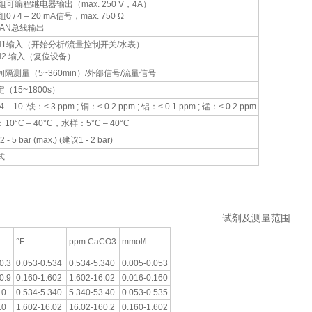
组可编程继电器输出（max. 250 V，4A）
0 / 4 – 20 mA信号，max. 750 Ω
CAN总线输出
IN1输入（开始分析/流量控制开关/水表）
IN2 输入（复位设备）
间隔测量（5~360min）/外部信号/流量信号
（15~1800s）
 – 10 ;铁：< 3 ppm ; 铜：< 0.2 ppm ; 铝：< 0.1 ppm ; 锰：< 0.2 ppm
10°C – 40°C，水样：5°C – 40°C
.2 - 5 bar (max.) (建议1 - 2 bar)
式
测仪 PrimaPACON 5000 硬度测试仪 在线硬度分析仪 在线水质硬度
质硬度仪 进口硬度试剂
试剂及测量范围
°F
ppm CaCO3
mmol/l
0.3
0.053-0.534
0.534-5.340
0.005-0.053
0.9
0.160-1.602
1.602-16.02
0.016-0.160
.0
0.534-5.340
5.340-53.40
0.053-0.535
.0
1.602-16.02
16.02-160.2
0.160-1.602