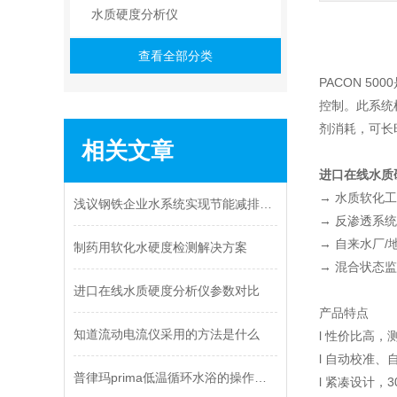
水质硬度分析仪
查看全部分类
PACON 
控制。此系统
剂消耗，可长
相关文章
进口在线水质
→ 水质软化
浅议钢铁企业水系统实现节能减排的技术措施
→ 反渗透系统
→ 自来水厂/
制药用软化水硬度检测解决方案
→ 混合状态
进口在线水质硬度分析仪参数对比
产品特点
知道流动电流仪采用的方法是什么
l 性价比高，
l 自动校准、
普律玛prima低温循环水浴的操作规程了解一下
l 紧凑设计，30