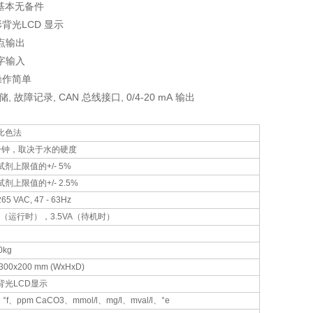
/基本无备件
形背光LCD 显示
触点输出
数字输入
操作简单
储, 故障记录, CAN 总线接口, 0/4-20 mA 输出
比色法
分钟，取决于水的硬度
剂上限值的+/- 5%
剂上限值的+/- 2.5%
265 VAC, 47 - 63Hz
A（运行时），3.5VA（待机时）
0kg
300x200 mm (WxHxD)
背光LCD显示
°f、ppm CaCO3、mmol/l、mg/l、mval/l、°e