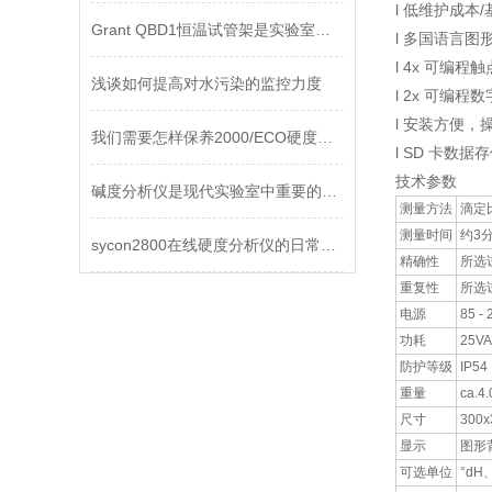
l 低维护成本
Grant QBD1恒温试管架是实验室中的理想伙伴
l 多国语言图
l 4x 可编程
浅谈如何提高对水污染的监控力度
l 2x 可编程
l 安装方便，
我们需要怎样保养2000/ECO硬度分析仪呢
l SD 卡数据存
技术参数
碱度分析仪是现代实验室中重要的工具
测量方法
滴定
测量时间
约3
sycon2800在线硬度分析仪的日常检修有哪些要求
精确性
所选试
重复性
所选试
电源
85 - 
功耗
25V
防护等级
IP54
重量
ca.4.
尺寸
300x
显示
图形
可选单位
°dH、