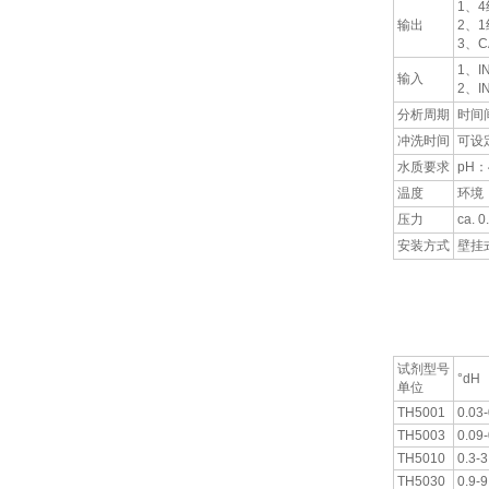
1、4
输出
2、1组
3、
1、
输入
2、
分析周期
时间
冲洗时间
可设定
水质要求
pH：4
温度
环境：
压力
ca. 0
安装方式
壁挂
水质硬度在线检
试剂型号
°dH
单位
TH5001
0.03-
TH5003
0.09-
TH5010
0.3-3
TH5030
0.9-9