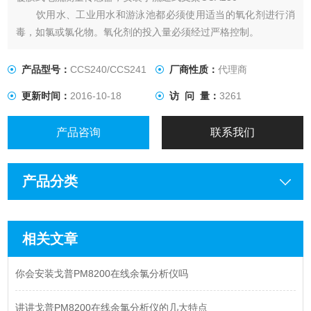
饮用水、工业用水和游泳池都必须使用适当的氧化剂进行消
毒，如氯或氯化物。氧化剂的投入量必须经过严格控制。
浓度太低，导致消毒不*，浓度太高，可能引起腐蚀，对皮肤
造成伤害，应影响饮用水的口感。
产品型号：
CCS240/CCS241
厂商性质：
代理商
更新时间：
2016-10-18
访 问 量：
3261
产品咨询
联系我们
产品分类
相关文章
你会安装戈普PM8200在线余氯分析仪吗
讲讲戈普PM8200在线余氯分析仪的几大特点