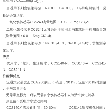
量范围：0.01...5mg Cl
/l)。
2
当适用下列含氯消毒剂：NaOCl，Ca(OCl)
，Cl
和电解氯时，需
2
2
检测余氯浓度。
二氧化氯传感器CCS240测量范围：0.05...20mg ClO
/l
2
二氧化氯传感器CCS241尤其适用于饮用水消毒或用于检测微量氯
（测量范围：0.01...5mg ClO
/l)。
2
当适用下列含氯消毒剂：NaClO
/HCl，NaClO
/Cl
时，需检测余
2
2
2
氯浓度。
应用
饮用水、池水、生活用水。CCS140-N、CCS140-A、CCS141-
N、CCS241-N
性能和优点
流通式安装支架CCA 250的zui小流量：30 l/h，流量>30 l/h时测量
几乎与流量无关
无需零点标定，所以无需在余氯传感器中安装活性炭过滤器
测量值不受电导率波动影响
CCS140所需极化时间：30-60min； CCS141所需极化时间：