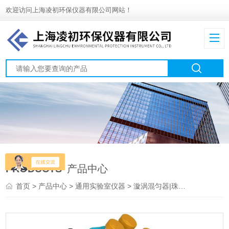
欢迎访问上海凌初环保仪器有限公司网站！
PRODUCTS
产品中心
首页
>
产品中心
>
通用实验室仪器
>
漩涡混匀器|珠磨器|捣碎机
> 