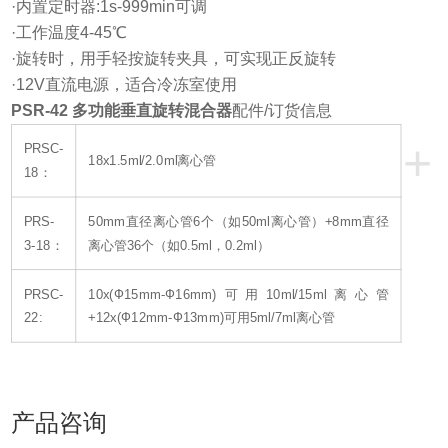
·内置定时器:1s-999min可调
·工作温度4-45℃
·旋转时，用手轻按旋转夹具，可实现正反旋转
·12V直流电源，适合冷冻室使用
PSR-42 多功能垂直旋转混合器
配件/订货信息
+
PRSC-
18x1.5ml/2.0ml离心管
18：
PRS-
50mm直径离心管6个（如50ml离心管）+8mm直径
3-18：
离心管36个（如0.5ml，0.2ml）
PRSC-
10x(Ф15mm-Ф16mm)可用10ml/15ml离心管
22:
+12x(Ф12mm-Ф13mm)可用5ml/7ml离心管
产品咨询