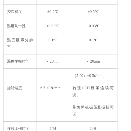
控温精度
±0.5℃
±0.5℃
温度均
一性
±0.03℃
±0.03℃
温度显示分辨
0.1℃
0.1℃
率
温度平衡时间
＜20min
＜20min
（5-20）±0.5r/min、
旋转速度
6.5±0.5r/min
转速LED显示连续可
调、
带酶标板振荡且振幅可
调
连续工作时间
24H
24H