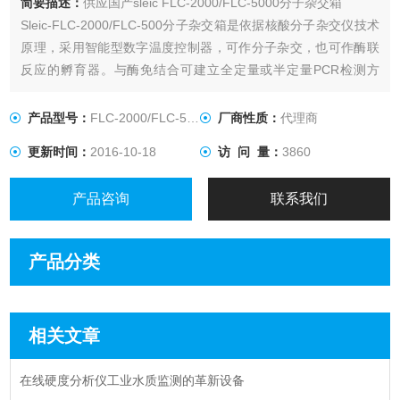
简要描述：
供应国产sleic FLC-2000/FLC-5000分子杂交箱
Sleic-FLC-2000/FLC-500分子杂交箱是依据核酸分子杂交仪技术
原理，采用智能型数字温度控制器，可作分子杂交，也可作酶联
反应的孵育器。与酶免结合可建立全定量或半定量PCR检测方
法。在病毒、细菌疾病的基因诊断的临床检测中具有良好的应用
效果。
产品型号：
FLC-2000/FLC-5000
厂商性质：
代理商
更新时间：
2016-10-18
访 问 量：
3860
产品咨询
联系我们
产品分类
相关文章
在线硬度分析仪工业水质监测的革新设备