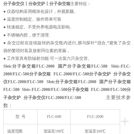
分子杂交仪丨分杂交炉丨分子杂交箱
主要特征：
● 仪器结构采用模块化设计，外观新颖、
● 温度控制稳定、操作简单可靠
● 转速稳定、不受外界电源电压影响,
●
不锈钢内腔，便于清理.
● 杂交过程在连续旋转的杂交瓶内进行,膜与探针*混合,*避免了杂交
袋的繁琐封装及放射同位素的泄漏，
● 工作室具有防辐射功能.可一次装六只杂交管。
Sleic
分子杂交箱
FLC-2000 国产分子杂交箱FLC-500 Sleic-FLC-
2000/FLC-500分子杂交箱 FLC-2000/FLC-500分子杂交炉 分子杂交
仪FLC-2000/FLC-500 Sleic
分子杂交箱
FLC-2000 国产分子杂交箱
FLC-500 Sleic-FLC-2000/FLC-500分子杂交箱 FLC-2000/FLC-500分
主要技术参
子杂交炉 分子杂交仪FLC-2000/FLC-500
数
：
+
型 号
F
L
C
-
600
F
L
C
-
2000
温度范围
室温
至
100℃
室温
至
100℃