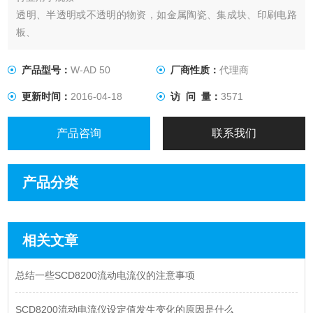
透明、半透明或不透明的物资，如金属陶瓷、集成块、印刷电路
板、
液晶板、薄膜、纤维、镀涂层以及其它非金属材料，也适合医
药、
产品型号：
W-AD 50
厂商性质：
代理商
农林、*、学校、科研部门作观察分析用。同时也是金属学、矿
更新时间：
2016-04-18
访 问 量：
3571
物学、精密工程学、电子学等研究的理想仪器。
产品咨询
联系我们
产品分类
相关文章
总结一些SCD8200流动电流仪的注意事项
SCD8200流动电流仪设定值发生变化的原因是什么