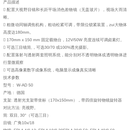
产品描述
􀁺 配置大视野目镜和长距平场消色差物镜（无盖玻片），视场大而清
晰。
􀁺 粗微动同轴调焦机构，粗动松紧可调，带限位锁紧装置，zui大物体
高度达180mm。
􀁺 170mm x 150 mm 固定载物台，12V/50W 亮度连续可调卤素灯。
􀁺 可选三目镜筒,，可选30/70 或100%透光摄影。
􀁺 配置落射与透射两套照明系统，能分别对不透明物体或透明物体进
行显微观察
􀁺 可选高像素数字成像系统，电脑显示成像真实清晰
技术参数
型号： W-AD 50
产地： 德国
支架: 透射光支架带坐标（170x150mm），带四倍旋转物镜旋转器
对比方法: 亮视野。
筒: 双目, 30°（可选三目）
目镜: 广角10x/18