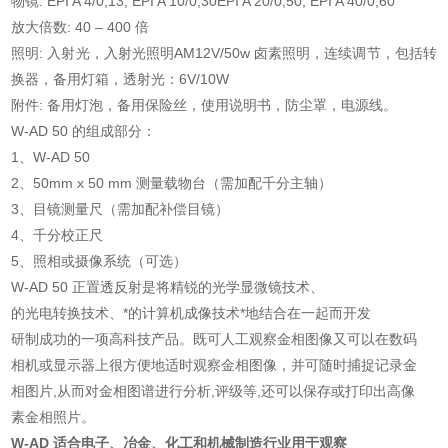
物镜: EPI A 4/0,13; EPI A 10/0,30EPI A 20/0,50; EPI A 40/0,60
放大倍数: 40 – 400 倍
照明: 入射光，入射光照明AM12V/50w 卤素照明，连续调节，包括转
换器，备用灯箱，透射光：6V/10W
附件: 备用灯泡，备用保险丝，使用说明书，防尘罩，电源线。
W-AD 50 的组成部分：
1、W-AD 50
2、50mm x 50 mm 测量载物台（需加配千分主轴）
3、目镜测量尺（需加配补偿目镜）
4、千分校正尺
5、照相或摄像系统（可选）
W-AD 50 正置透反射是将精锐的光学显微镜技术、
的光电转换技术、*的计算机成像技术*地结合在一起而开发
研制成功的一项高科技产品。既可人工观察金相图像又可以在数码
相机或显示器上很方便地适时观察金相图像，并可随时捕捉记录金
相图片,从而对金相图谱进行分析,评级等,还可以保存或打印出高像
素金相照片。
W-AD 适合电子、冶金、化工和机械制造行业用于观察