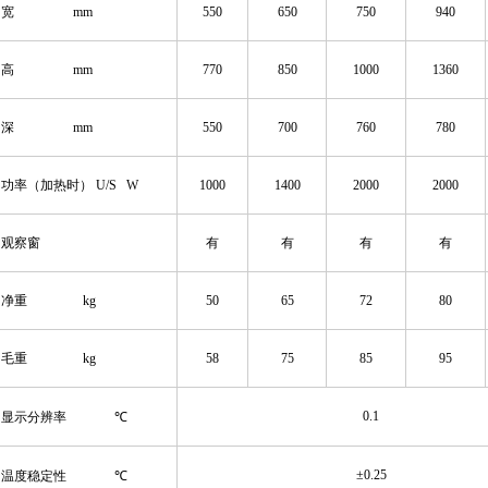
宽 mm
550
6
50
75
0
94
0
高 mm
770
85
0
10
00
136
0
深 mm
550
7
00
76
0
7
80
功率（加热时） U/S W
10
00
1
4
00
20
00
20
00
观察窗
有
有
有
有
净重 kg
50
65
72
80
毛重 kg
58
75
85
95
0.1
显示
分辨率
℃
±0.
25
温度稳定性
℃