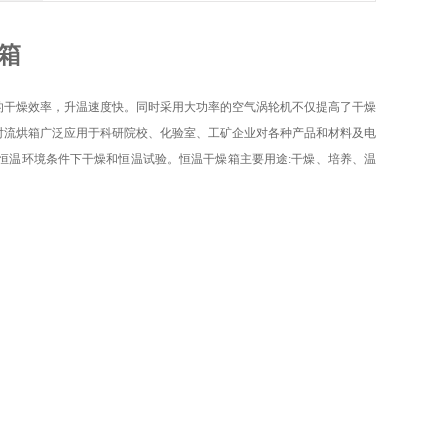
箱
的干燥效率，升温速度快。同时采用大功率的空气涡轮机不仅提高了干燥
对流
烘箱
广泛应用于科研院校、化验室、工矿企业对各种产品和材料及电
恒温环境条件下干燥和恒温试验。恒温干燥
箱
主要用途:干燥、培养、温