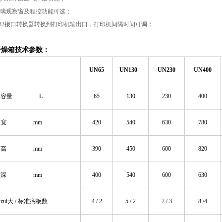
玻璃观察窗及程控功能可选；
S232接口转换器转换到打印机输出口，打印机间隔时间可调；
干燥箱技术参数
：
UN65
UN130
UN230
UN
4
0
0
容量 L
65
130
230
400
宽 mm
4
20
54
0
63
0
78
0
高 mm
39
0
45
0
60
0
82
0
深 mm
400
54
0
60
0
6
30
zui大 / 标准搁板数
4
/
2
5
/
2
7
/
3
8
/
4