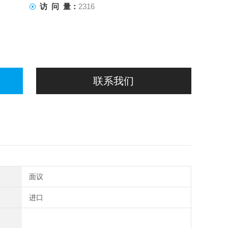
访 问 量：
2316
联系我们
面议
进口