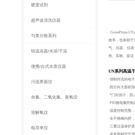
硬度试剂
超声波清洗仪器
GreenPrima
匀浆分散系列
效率，也有助于
气、仪器、仪表
恒温浴器/水浴/干浴
热、实验、提证
便携/台式水质仪器
UN系列高温
·强制对流的电子控
污泥界面仪
·四方向大面积
·*门封设计，防
余氯、二氧化氯、臭氧仪
·PID微电脑控
·温度控制范围：室
溶解氧仪
·全不锈钢内胆
·三重过温保护
电导率仪
·具有新鲜空气