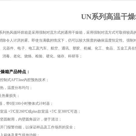
UN系列高温干燥
 UN系列热风循环
烘箱
是采用强制对流方式的通用干燥箱，采用强制对流方式可取得较高
消除令人讨厌的雾。即使当满载的情况下，仍可以较大限度的确保温度恒定性。强制
、元器件、电子、电工及汽车、航空、通讯、塑胶、机械、化工、食品、五金工具在
、消毒、老化、烧烙、检验、硬化、储存、科研等；
干燥箱
产品特点：
制式APT.line内腔预热技术；
加热，温度分布均匀；
止热量损失；
制器，带0至100小时整体式计时器；
温 +5℃至260℃或plus款室温 +5℃ 至300℃可选；
，坚固耐用，内壁圆角设计，便于清洁；
及开门报警功能，以保证样品及工作场所的安全；
进入箱体及废气排放功能；