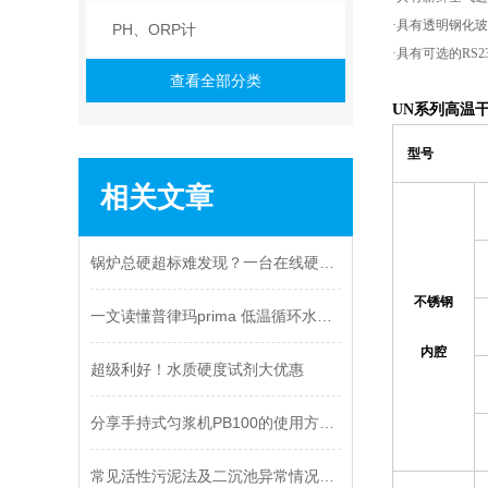
·具有透明钢化
PH、ORP计
·具有可选的R
查看全部分类
UN系列高温
型号
相关文章
锅炉总硬超标难发现？一台在线硬度分析仪实时预警
不锈钢
一文读懂普律玛prima 低温循环水浴功能、原理与用途
内腔
超级利好！水质硬度试剂大优惠
分享手持式匀浆机PB100的使用方法及注意事项
常见活性污泥法及二沉池异常情况分析