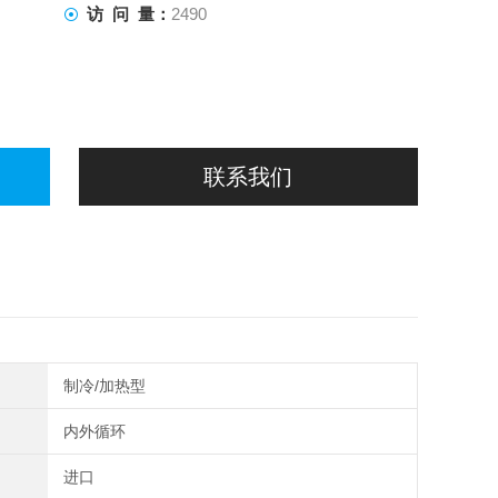
访 问 量：
2490
联系我们
制冷/加热型
内外循环
进口