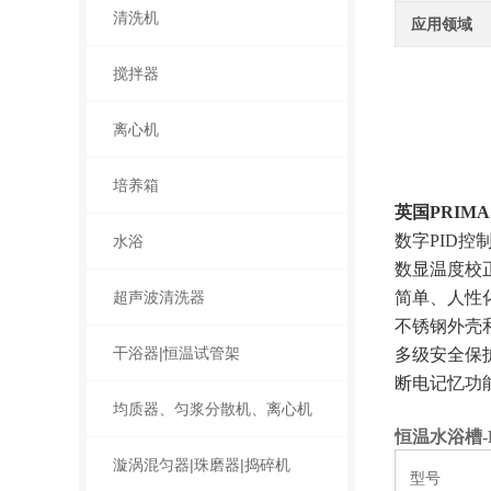
清洗机
应用领域
搅拌器
离心机
培养箱
英国PRIM
数字PID
水浴
数显温度校
超声波清洗器
简单、人性
不锈钢外壳
干浴器|恒温试管架
多级安全保
断电记忆功
均质器、匀浆分散机、离心机
恒温水浴槽-P
漩涡混匀器|珠磨器|捣碎机
型号