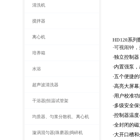
清洗机
搅拌器
离心机
HD120系
·可视闹钟
培养箱
·独立控制
·内置强泵，zu
水浴
·五个便捷
超声波清洗器
·高亮大屏
·用户校准功
干浴器|恒温试管架
·多级安全
·控制器温度-
均质器、匀浆分散机、离心机
·全封闭的
漩涡混匀器|珠磨器|捣碎机
·大开口槽