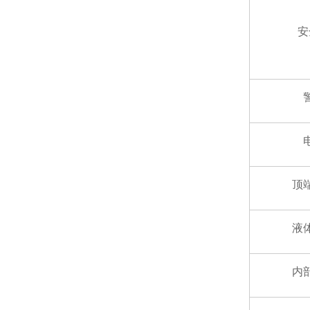
安
顶
液
内