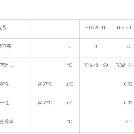
型号
HD120-T8
HD120-
槽容积
L
8
12
范围 1
ºC
室温+8 ~ 99
室温+8 ~
定性
@37ºC
±ºC
0.02
一性
@37ºC
±ºC
0.05
分辨率
ºC
0.1