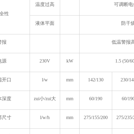
温度过高
可调断电
全性
液体平面
防干
警报
低温警报
电源
230V
kW
1.5 (50/6
端开口
l/w
mm
142/130
230/14
体深度
zui小/zui大
mm
60/190
60/19
部尺寸
l/w/h
mm
275/155/200
275/235/