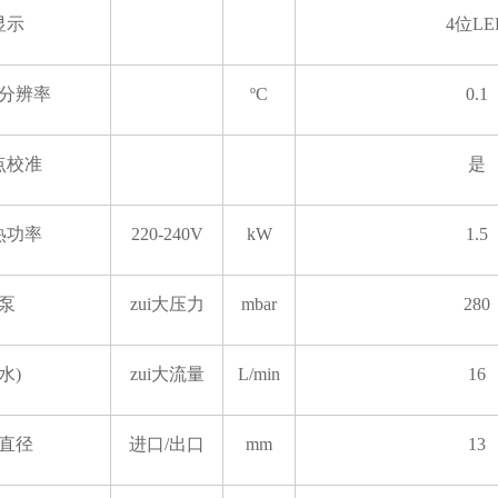
显示
4位LE
分辨率
ºC
0.1
点校准
是
热功率
220-240V
kW
1.5
泵
zui大压力
mbar
280
(水)
zui大流量
L/min
16
直径
进口/出口
mm
13