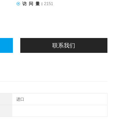
访 问 量：
2151
联系我们
进口