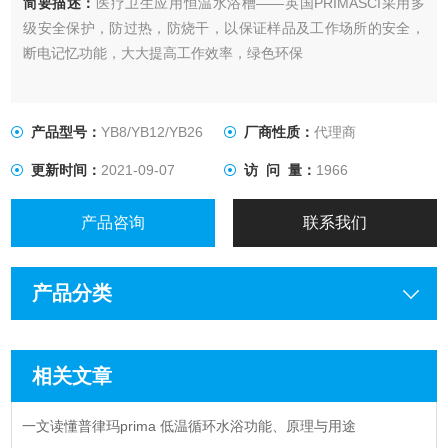
简要描述：
医疗卫生应用恒温水浴槽——英国PRIMASCI采用多
级安全保护，防过热，防烧干，以保证样品及工作场所的安全，
断电记忆功能，大大提高工作效率，绿色环保
产品型号：
YB8/YB12/YB26
厂商性质：
代理商
更新时间：
2021-09-07
访 问 量：
1966
产品咨询
联系我们
产品分类
相关文章
一文读懂普律玛prima 低温循环水浴功能、原理与用途