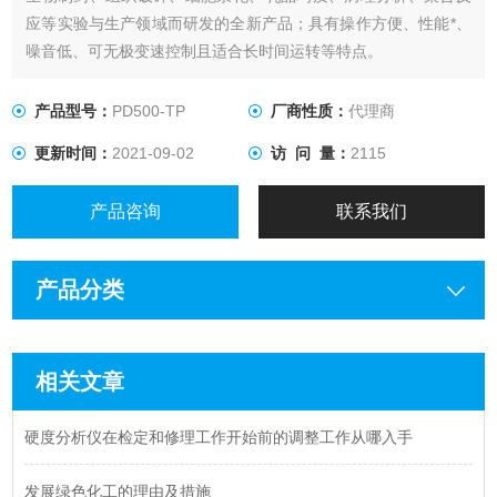
应等实验与生产领域而研发的全新产品；具有操作方便、性能*、
噪音低、可无极变速控制且适合长时间运转等特点。
产品型号：
PD500-TP
厂商性质：
代理商
更新时间：
2021-09-02
访 问 量：
2115
产品咨询
联系我们
产品分类
相关文章
硬度分析仪在检定和修理工作开始前的调整工作从哪入手
发展绿色化工的理由及措施