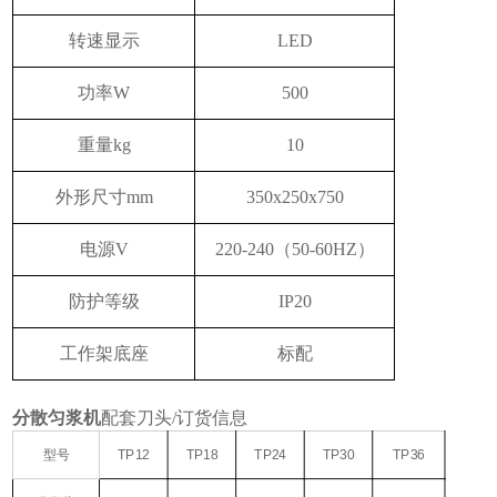
转速显示
LED
功率W
500
重量kg
10
外形尺寸mm
350x250x750
电源V
220-240（50-60HZ）
防护等级
IP20
工作架底座
标配
分散匀浆机
配套刀头
/订货信息
型号
TP12
TP18
TP24
TP30
TP36