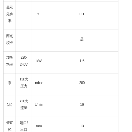
显示
分辨
ºC
0.1
率
两点
是
校准
加热
220-
kW
1.5
功率
240V
zui大
泵
mbar
280
压力
zui大
(水)
L/min
16
流量
管直
进口/
mm
13
径
出口