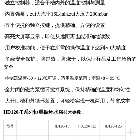
·独立控制器，适合于槽内外的温度控制与测量
·内置强泵，zui大流率
16L/min,
zui大压力
280mbar
·五个便捷的独立按键，提供精确、方便的设置
·高亮大屏幕显示，即使从远距离也能准确地读数
·用户校准功能，便于在所需的操作温度下达到zui大精度
·多级安全保护，防过热，防烧干，以保证样品及工作场所的
安全
·控制器温度
-30
～
120
℃可调，适用温度范围：室温
+8 ~ 99
º
C
·全封闭的磁力泵循环搅拌系统，保持精确的温度和均匀性
·大开口槽和外循环装置，可轻松实现一机两用，节省成本
HD120-T系列恒温循环水浴
技
术参数
：
+
型号
HD120-T8
HD120-T12
HD120-T26