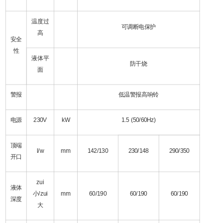
温度过
可调断电保护
高
安全
性
液体平
防干烧
面
警报
低温警报高响铃
电源
230V
kW
1.5 (50/60Hz)
顶端
l/w
mm
142/130
230/148
290/350
开口
zui
液体
小/zui
mm
60/190
60/190
60/190
深度
大