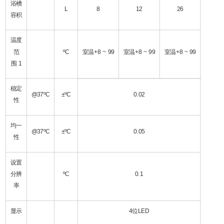
浴槽
L
8
12
26
容积
温度
范
ºC
室温+8 ~ 99
室温+8 ~ 99
室温+8 ~ 99
围
1
稳定
@37ºC
±ºC
0.02
性
均一
@37ºC
±ºC
0.05
性
设置
分辨
ºC
0.1
率
显示
4位LED