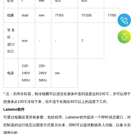
软管
l
mm
925
925
线圈
dia/l
mm
77/55
77/105
77/55
管直
径，
mm
-
-
7
进口/
出口
220-
220-
电源
240V
240V
n/a
50Hz
50Hz
*
注：关闭冷却器，制冷线圈可以浸没在液体中直到温度达到100℃，并可以用于
把液体从100℃冷却下来，但不适于长期在40℃以上的温度下工作。
Labwise
软件
可通过电脑设置所有参数，包括程序。Labwise软件提供一个即时状态窗口，对
控制器的运行状态以图形方式显示出来，同时可以提供数据录入功能，以备今后
调用分析。