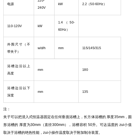
220-
电源
kW
2.2（50-60Hz）
240V
1.4（50-
110-120V
kW
60Hz）
外围尺寸（不
w/d/h
mm
115/145/315
带夹子）
浴槽边沿以上
mm
180
高度
浴槽边沿以下
mm
135
深度
注：
夹子可以把浸入式恒温器固定在任何垂面浴槽上，长方体浴槽的 厚度35mm，圆
形浴槽的 厚度为30mm（直径300mm），浴槽容积 50升。可达温度的 zui小值
取决于浴槽的绝热性能，zui小操作温度取决于附加制冷装置。