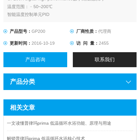
温度范围：﹣50~200℃
智能温度控制单元PID
用于外部循环的强劲泵机，可调流速， 流速21升/分钟， 压力
460mbar
产品型号：
GP200
厂商性质：
代理商
更新时间：
2016-10-19
访 问 量：
2455
产品咨询
联系我们
产品分类
相关文章
一文读懂普律玛prima 低温循环水浴功能、原理与用途
解锁普律玛prima 低温循环水浴核心技术