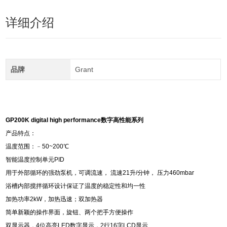
详细介绍
品牌
Grant
GP200K digital high performance
数字高性能系列
产品特点：
温度范围：﹣50~200℃
智能温度控制单元PID
用于外部循环的强劲泵机，可调流速， 流速21升/分钟， 压力460mbar
浴槽内部搅拌循环设计保证了温度的稳定性和均一性
加热功率2kW，加热迅速；双加热器
简单新颖的操作界面，旋钮、两个把手方便操作
双显示器，4位高亮LED数字显示，2行16字LCD显示