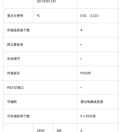
2行16字LCD
显示分辨率
ºC
0.01 （LCD）
存储温度值个数
4
两点重校准
•
补偿调节
•
外接探头
Pt1000
RS232
接口
•
可编程
通过电脑或直接
可存储程序个数
5 x 30
片段
240V
kW
2