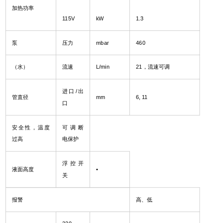
加热功率
115V
kW
1.3
泵
压力
mbar
460
（水）
流速
L/min
21
，流速可调
进口/出
管直径
mm
6, 11
口
安全性，温度
可调断
过高
电保护
浮控开
液面高度
•
关
报警
高、低