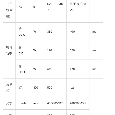
（不
S26, S38:
高于冷冻剂
ºC
0
锈钢
-15
2ºC
槽）
@
W
350
400
n/a
20
ºC
制冷
@
W
110
320
n/a
功率
0
ºC
@
W
n/a
170
n/a
-10
ºC
总功
VA
300
500
n/a
耗
尺寸
d/w/h
mm
460/305/225
460/305/225