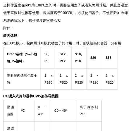
当操作温度在60℃和100℃之间时，需要使用盖子或者聚丙烯球层。并且当温度
低于室温时也推荐使用。当温度高于100℃时，必须使用盖子。不使用附加冷却
系统的情况下， 操作温度是室温+5℃
附件：
聚丙烯球
在100℃以下，聚丙烯球可以代替盖子的作用，对于形状较高的容器十分有用
Grant
浴槽（S=不锈
S5,
S12,
S18,
S26
S38
钢, P=塑料）
P5
P12
P18
需要聚丙烯球包装个
1 x
1 x
2 x
2 x
3 x
数
PS20
PS20
PS20
PS20
PS20
CG
浸入式冷却器和CW5热传导线圈
温度
0 ~
高于冷冻剂
ºC
-20 ~ 40*
范围
40*
2ºC
温度