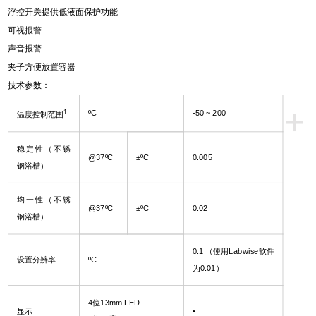
浮控开关提供低液面保护功能
可视报警
声音报警
夹子方便放置容器
技术参数：
+
1
ºC
-50 ~ 200
温度控制范围
稳定性（不锈
@37
ºC
±ºC
0.005
钢浴槽）
均一性（不锈
@37
ºC
±ºC
0.02
钢浴槽）
0.1 （
使用Labwise软件
设置分辨率
ºC
为0.01）
4
位13mm LED
显示
•