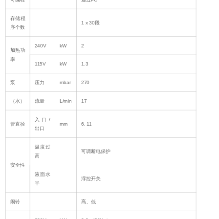
存储程
1 x 30段
序个数
240V
kW
2
加热功
率
115V
kW
1.3
泵
压力
mbar
270
（水）
流量
L/min
17
入口/
管直径
mm
6, 11
出口
温度过
可调断电保护
高
安全性
液面水
浮控开关
平
闹铃
高、低