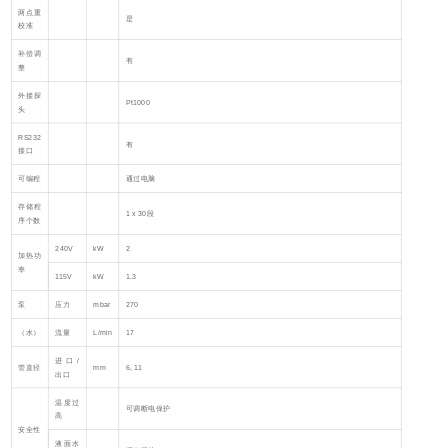
两点重
是
校准
补偿调
有
整
外接探
Pt1000
头
RS232
有
接口
可编程
通过电脑
存储程
1 x 30段
序个数
240V
kW
2
加热功
率
115V
kW
1.3
泵
压力
mbar
270
（水）
流量
L/min
17
进口/
管直径
mm
6, 11
出口
温度过
可调断电保护
高
安全性
液面水