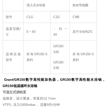
浸入式冷却器
热传导线圈
型号
C1G
C2G
CW5
温度范围/
﹣15 ~
0 ~ 40
高于冷却剂2℃
℃
40
GR150-
S26
适用仪器
所有GR150-S
所有GR150-S
型号
系列
系列
GR150-
S38
Grant/GR150数字高性能加热器，GR150数字高性能水浴锅，
GR150低温循环水浴锅
可选立式涡轮泵
低噪音，设计紧凑，管直径12.7mm
VTP1- 压力1000mbar， 流量9升/分钟