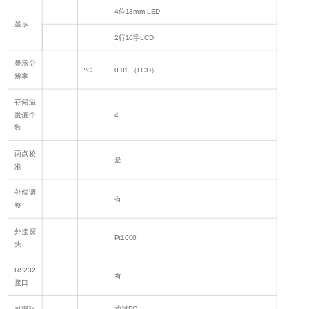
4位13mm LED
显示
2行16字LCD
显示分
ºC
0.01 （LCD）
辨率
存储温
度值个
4
数
两点校
是
准
补偿调
有
整
外接探
Pt1000
头
RS232
有
接口
可编程
通过PC