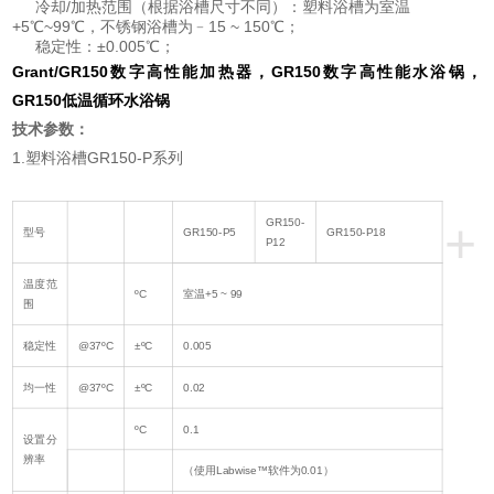
冷却/加热范围（根据浴槽尺寸不同）：塑料浴槽为室温
+5℃~99℃，不锈钢浴槽为﹣15 ~ 150℃；
稳定性：±0.005℃；
Grant/GR150数字高性能加热器，GR150数字高性能水浴锅，
GR150低温循环水浴锅
技术参数：
1.塑料浴槽GR150-P系列
+
GR150-
型号
GR150-P5
GR150-P18
P12
温度范
ºC
室温+5 ~ 99
围
稳定性
@37ºC
±ºC
0.005
均一性
@37ºC
±ºC
0.02
ºC
0.1
设置分
辨率
（使用Labwise™软件为0.01）