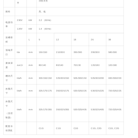
浮控开关
平
闹铃
高、低
230V
kW
2.2 （50Hz）
电源功
率
120V
kW
1.4 （60Hz）
浴槽容
L
5
12
18
26
38
积
顶端开
l/w
mm
150/150
210/300
390/300
390/300
580/300
口
液体深
zui小/
mm
80/140
80/140
70/130
120/180
120/180
度
槽内尺
l/w/h
mm
300/150/150
325/300/150
505/300/150
505/300/200
690/300/200
寸
外围尺
l/w/h
mm
325/175/175
350/325/175
530/325/225
530/325/225
720/325/225
寸
外围尺
寸
l/w/h
mm
325/175/355
350/325/355
530/325/405
530/325/405
720/325/405
（含控
制器）
配套冷
C1G
C1G
C1G
C1G, C2G
C1G, C2G
却系统