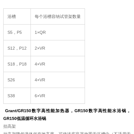
浴槽
每个浴槽容纳试管架数量
S5，P5
1×QR
S12，P12
2×VR
S18，P18
4×VR
S26
4×VR
S38
6×VR
Grant/GR150数字高性能加热器，GR150数字高性能水浴锅，
GR150低温循环水浴锅
抬高架
抬高架降低液体的有效高度，可使浅底容器放置于浴槽中（不适用于