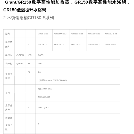
Grant/GR150数字高性能加热器，GR150数字高性能水浴锅，
GR150低温循环水浴锅
2.不锈钢浴槽GR150-S系列
型号
GR150-S5
GR150-S12
GR150-S18
GR150-S26
GR150-S38
温度范
ºC
0 ~ 150 ²
0 ~ 150 ³
0 ~ 150 ³
-15 ~ 150 ³
-15 ~ 150 ³
1
围
稳定性
@37ºC
±ºC
0.005
均一性
@37ºC
±ºC
0.02
ºC
0.1
设置分
辨率
（使用Labwise™软件为0.01）
4位13mm LED
显示
2行16字LCD
显示分
ºC
0.01 （LCD）
辨率
存储温
4
度值个
数