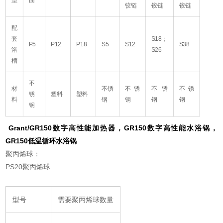
铰链
铰链
铰链
配
套
S18；
P5
P12
P18
S5
S12
S38
浴
S26
槽
不
材
不锈
不锈
不锈
不锈
锈
塑料
塑料
料
钢
钢
钢
钢
钢
Grant/GR150数字高性能加热器，GR150数字高性能水浴锅，
GR150低温循环水浴锅
聚丙烯球：
PS20聚丙烯球
型号
需要聚丙烯球数量