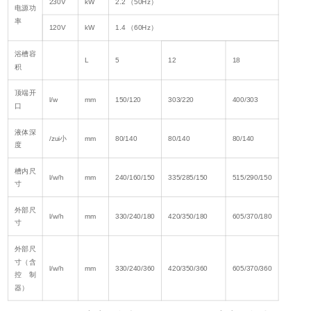
230V
kW
2.2 （50Hz）
电源功
率
120V
kW
1.4 （60Hz）
浴槽容
L
5
12
18
积
顶端开
l/w
mm
150/120
303/220
400/303
口
液体深
/zui小
mm
80/140
80/140
80/140
度
槽内尺
l/w/h
mm
240/160/150
335/285/150
515/290/150
寸
外部尺
l/w/h
mm
330/240/180
420/350/180
605/370/180
寸
外部尺
寸（含
l/w/h
mm
330/240/360
420/350/360
605/370/360
控制
器）