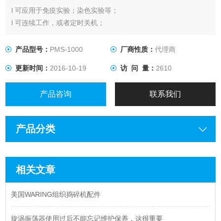
l 可应用于免疫实验；染色实验等；
l 可连续工作，或者定时关机；
l 可容纳两个或四个微孔板；
l 可方便快捷地安装任何标准深度的96孔或384孔的托盘；
产品型号：
PMS-1000
厂商性质：
代理商
更新时间：
2016-10-19
访 问 量：
2610
产品咨询
联系我们
产品分类
相关文章
美国WARING组织捣碎机配件
旋涡振荡器使用过后不能忘记维护保养，这很重要