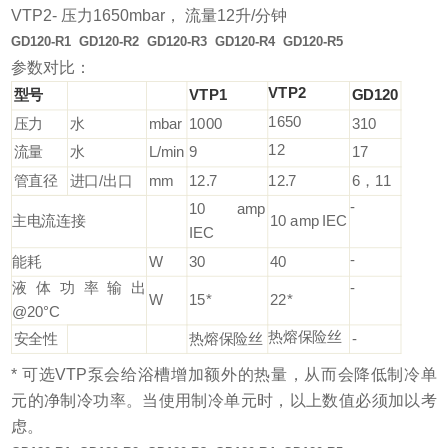
VTP2- 压力1650mbar， 流量12升/分钟
GD120-R1 GD120-R2 GD120-R3 GD120-R4 GD120-R5
参数对比：
VTP2
型号
VTP1
GD120
1650
压力
水
mbar
1000
310
12
流量
水
L/min
9
17
管直径
进口/出口
mm
12.7
12.7
6，11
-
10 amp
主电流连接
10 amp IEC
IEC
-
能耗
W
30
40
液体功率输出
-
W
15*
22*
@20°C
热熔保险丝
安全性
热熔保险丝
-
* 可选VTP泵会给浴槽增加额外的热量，从而会降低制冷单
元的净制冷功率。当使用制冷单元时，以上数值必须加以考
虑。