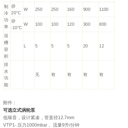
@
制
W
250
250
160
900
1100
20°C
冷
功
@
W
100
100
120
300
800
率
-10°C
浴
槽
L
5
5
5
20
12
容
积
排
水
无
有
有
有
有
功
能
附件：
可选立式涡轮泵
低噪音，设计紧凑，管直径12.7mm
VTP1- 压力1000mbar， 流量9升/分钟