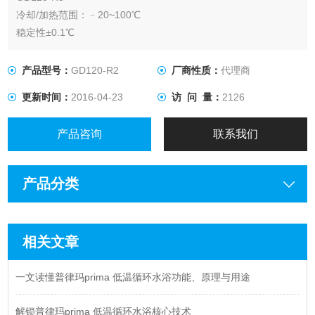
冷却/加热范围：﹣20~100℃
稳定性±0.1℃
产品型号：
GD120-R2
厂商性质：
代理商
更新时间：
2016-04-23
访 问 量：
2126
产品咨询
联系我们
产品分类
相关文章
一文读懂普律玛prima 低温循环水浴功能、原理与用途
解锁普律玛prima 低温循环水浴核心技术