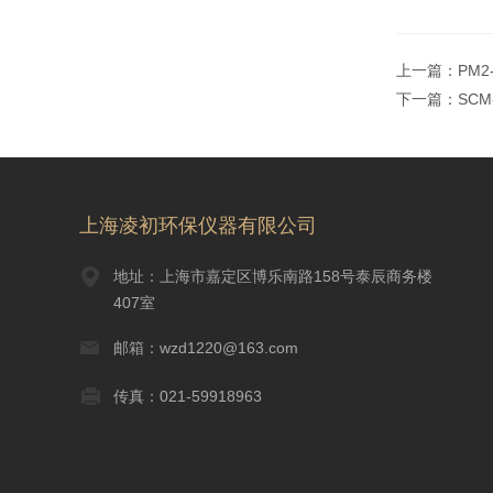
上一篇：
PM
下一篇：
SC
上海凌初环保仪器有限公司
地址：上海市嘉定区博乐南路158号泰辰商务楼
407室
邮箱：wzd1220@163.com
传真：021-59918963