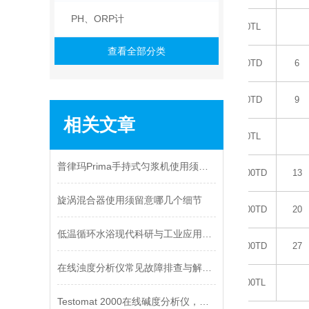
PH、ORP计
PM1-300TL
查看全部分类
PM2-600TD
6
PM3-900TD
9
相关文章
PM3-900TL
普律玛Prima手持式匀浆机使用须知看一看
PM4-1300TD
13
旋涡混合器使用须留意哪几个细节
PM5-2000TD
20
低温循环水浴现代科研与工业应用的精准温控之选
PM6-2700TD
27
在线浊度分析仪常见故障排查与解决方法
PM6-2700TL
Testomat 2000在线碱度分析仪，你了解多少？