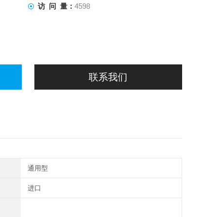
访 问 量：
4598
联系我们
通用型
进口