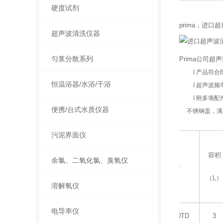
硬度试剂
prima，进口超
超声波清洗仪器
匀浆分散系列
Prima公司
l
产品符合B
恒温浴器/水浴/干浴
l
超声波频率
l
附多项配
便携/台式水质仪器
不锈钢盖，满
污泥界面仪
容积
余氯、二氧化氯、臭氧仪
型号
（L）
溶解氧仪
电导率仪
PM1-300TD
3