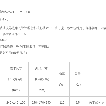
声波清洗机，PM1-300TL
超声波清洗器是集的设计理念和核心技术于一身，是一款性能稳定、操作简单、
SI要求及通过CE认证
40Khz
件可供选择：不锈钢网状提篮、不锈钢盆、
足您不同的使用要求！
槽体尺寸
外形尺寸
功率
重量
（长×宽×高）
（长×宽×高）
（W）
（Kg）
（mm）
（mm）
240×140×100
270×170×240
120
3.5
数字式控制