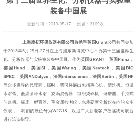
第十三届世界生化、分析仪器与实验室
装备中国展
更新时间：2013-05-17
浏览：3169次
上海凌初环保仪器有限公司
将携手
英国Grant
公司共同参加
于2013年6月25日-27日在上海浦东新博览中心举办第十三届世界生
化、分析仪器与实验室装备中国展。作为
英国GRANT
，
英国Prima
，
德国Hund
，
美国SI
，
美国Waring
，
美国Neytech
，
美国BIO
SPEC
，
美国ANDalyze
，
法国interscience
，
法国Bertin
，
美国HF
等众多世界的代理商，届时，我司将展出包括离心机、清洗机、恒温
水浴锅、低温循环水浴、旋涡混合器、组织捣碎机、研磨器、手持式
匀浆机、摇床、孵育器、重金属检测仪，水质硬度分析仪在内的众多
仪表，，我们的展位号为W2G18，欢迎广大新老客户莅临我司展台
进行洽谈指导。